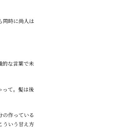
時に――尚人は
識的な言葉で未
ゃって。髪は後
分の作っている
こういう甘え方