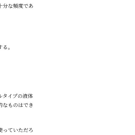
十分な頻度であ
する。
。
ルタイプの液体
的なものはでき
使っていただろ