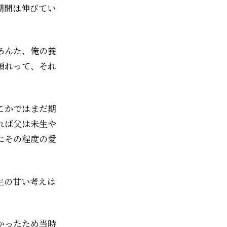
期間は伸びてい
あんた、俺の養
頼れって、それ
こかではまだ期
れば父は未生や
にその程度の愛
生の甘い考えは
かったため当時