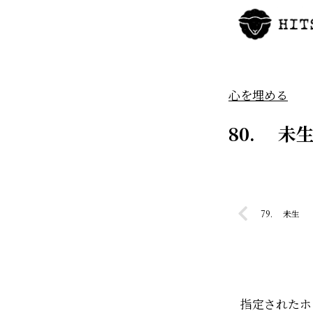
心を埋める
80. 未
79. 未生
指定されたホ