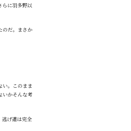
さらに羽多野以
たのだ。まさか
ない。このまま
か――そんな考
。逃げ道は完全