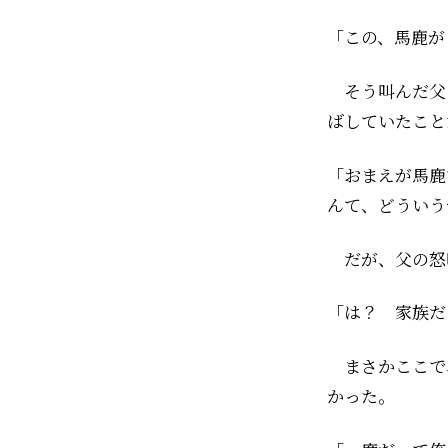
「この、馬鹿が
そう叫んだ父
ばしていたこと
「おまえが馬鹿
んて、どういう
だが、父の怒
「は？ 家族だ
まさかここで
かった。