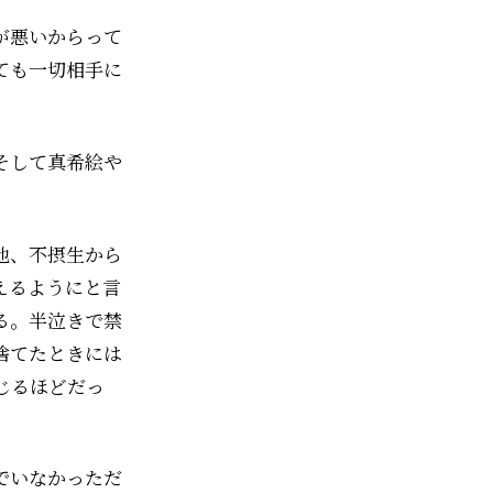
が悪いからって
ても一切相手に
そして真希絵や
他、不摂生から
えるようにと言
る。半泣きで禁
捨てたときには
じるほどだっ
でいなかっただ