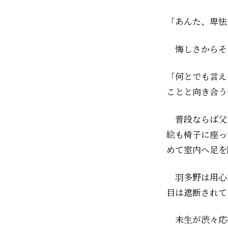
「あんた、卑怯
悔しさからそ
「何とでも言え
ことと向き合う
普段ならば父
絵も椅子に座っ
めて室内へ足を
羽多野は用心
目は遮断されて
未生が渋々応