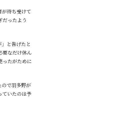
者が待ち受けて
ぎだったよう
が」と告げたと
必要なだけ休ん
売ったがために
たので羽多野が
っていたのは予