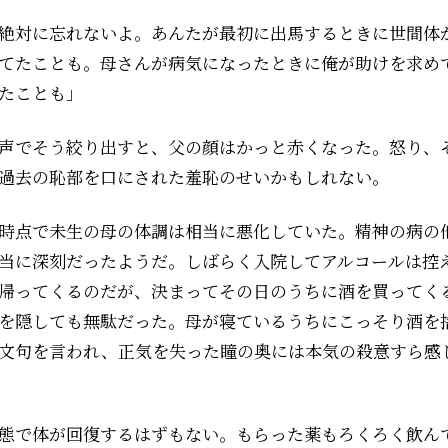
絶対に忘れないよ。あんたが最初に出馬するときに世間体
てたことも。母さんが病気になったときに俺が助けを求め
たことも」
声でそう絞り出すと、父の顔はかっと赤くなった。怒り、
過去の恥部を口にされた羞恥のせいかもしれない。
時点で未生の母の体調は相当に悪化していた。精神の病の
当に深刻だったようだ。しばらく入院してアルコールは控
帰ってくるのだが、決まってその日のうちに酒を買ってく
を隠しても無駄だった。母が寝ているうちにこっそり酒を
文句を言われ、正気を失った瞳の奥には本気の殺意すら感
態で体が回復するはずもない。もらった薬もろくろく飲ん