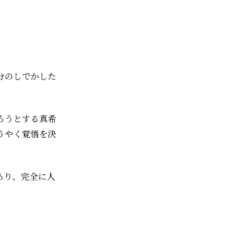
分のしでかした
ろうとする真希
うやく覚悟を決
あり、完全に人
。