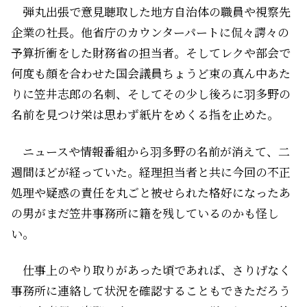
弾丸出張で意見聴取した地方自治体の職員や視察先
企業の社長。他省庁のカウンターパートに侃々諤々の
予算折衝をした財務省の担当者。そしてレクや部会で
何度も顔を合わせた国会議員――ちょうど束の真ん中あた
りに笠井志郎の名刺、そしてその少し後ろに羽多野の
名前を見つけ栄は思わず紙片をめくる指を止めた。
ニュースや情報番組から羽多野の名前が消えて、二
週間ほどが経っていた。経理担当者と共に今回の不正
処理や疑惑の責任を丸ごと被せられた格好になったあ
の男がまだ笠井事務所に籍を残しているのかも怪し
い。
仕事上のやり取りがあった頃であれば、さりげなく
事務所に連絡して状況を確認することもできただろう