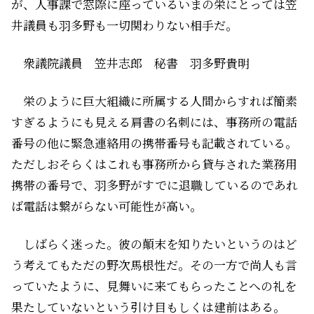
が、人事課で窓際に座っているいまの栄にとっては笠
井議員も羽多野も一切関わりない相手だ。
――衆議院議員 笠井志郎 秘書 羽多野貴明
栄のように巨大組織に所属する人間からすれば簡素
すぎるようにも見える肩書の名刺には、事務所の電話
番号の他に緊急連絡用の携帯番号も記載されている。
ただしおそらくはこれも事務所から貸与された業務用
携帯の番号で、羽多野がすでに退職しているのであれ
ば電話は繋がらない可能性が高い。
しばらく迷った。彼の顛末を知りたいというのはど
う考えてもただの野次馬根性だ。その一方で尚人も言
っていたように、見舞いに来てもらったことへの礼を
果たしていないという引け目もしくは建前はある。