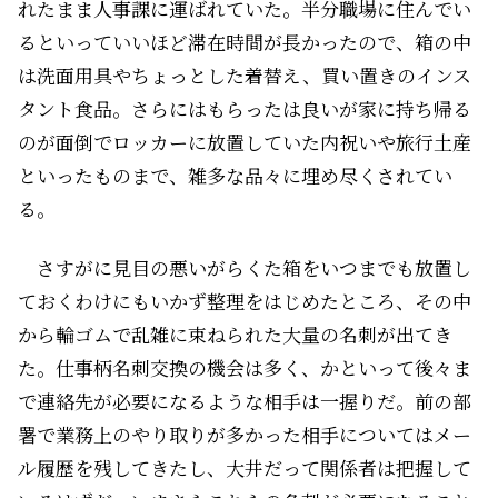
れたまま人事課に運ばれていた。半分職場に住んでい
るといっていいほど滞在時間が長かったので、箱の中
は洗面用具やちょっとした着替え、買い置きのインス
タント食品。さらにはもらったは良いが家に持ち帰る
のが面倒でロッカーに放置していた内祝いや旅行土産
といったものまで、雑多な品々に埋め尽くされてい
る。
さすがに見目の悪いがらくた箱をいつまでも放置し
ておくわけにもいかず整理をはじめたところ、その中
から輪ゴムで乱雑に束ねられた大量の名刺が出てき
た。仕事柄名刺交換の機会は多く、かといって後々ま
で連絡先が必要になるような相手は一握りだ。前の部
署で業務上のやり取りが多かった相手についてはメー
ル履歴を残してきたし、大井だって関係者は把握して