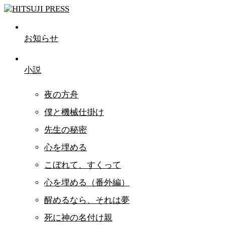
お知らせ
小説
夜の方舟
僕と機械仕掛け
先生の秘密
心を埋める
こぼれて、すくって
心を埋める（番外編）
醒めるなら、それは夢
死に神の名付け親