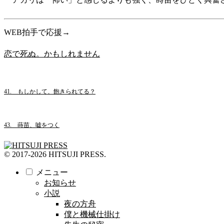
WEB拍手で応援→
恋で死ぬ。かもしれません
41. もしかして、飽きられてる？
43. 蒔苗、嘘をつく
© 2017-2026 HITSUJI PRESS.
メニュー
お知らせ
小説
夜の方舟
僕と機械仕掛け