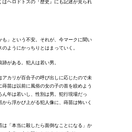
くはヘロドトスの『歴史』にも記述が見られ
かも」という不安。それが、今マークに聞い
スのようにかっちりとはまっていく。
痕跡がある。犯人は若い男。
はアカリが百合子の呼び出しに応じたので未
に蒔苗は以前に風俗の女の子の首を絞めよう
ろん年は若いし、性別は男。犯行現場だっ
話から浮かび上がる犯人像に、蒔苗は怖いく
苗は「本当に殺したら面倒なことになる」か