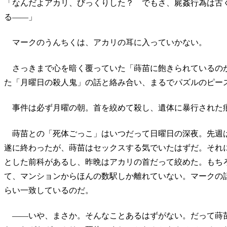
「なんだよアカリ、びっくりした？ でもさ、屍姦行為は古
る――」
マークのうんちくは、アカリの耳に入っていかない。
さっきまで心を暗く覆っていた「蒔苗に飽きられているの
た「月曜日の殺人鬼」の話と絡み合い、まるでパズルのピー
事件は必ず月曜の朝。首を絞めて殺し、遺体に暴行された
蒔苗との「死体ごっこ」はいつだって日曜日の深夜。先週
遂に終わったが、蒔苗はセックスする気でいたはずだ。それ
とした前科があるし、昨晩はアカリの首だって絞めた。もち
て、マンションからほんの数駅しか離れていない。マークの
らい一致しているのだ。
――いや、まさか。そんなことあるはずがない。だって蒔