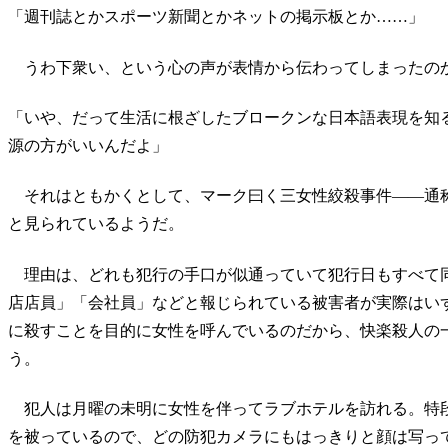
「週刊誌とかスポーツ新聞とかネットの掲示板とか……」
うわ下衆い、という心の声が表情から伝わってしまったの
「いや、だって生活に根ざしたブロークンな日本語表現を知
源の方がいいんだよ」
それはともかくとして、マーク曰く三女性絞殺事件――通
と見られているようだ。
理由は、どれも犯行の手口が似通っていて犯行日もすべて
店店員」「会社員」などと報じられている被害者が実際はい
に殺すことを目的に女性を呼んでいるのだから、快楽殺人の
う。
犯人は月曜の未明に女性を伴ってラブホテルを訪れる。特
を被っているので、どの防犯カメラにもはっきりと顔は写っ