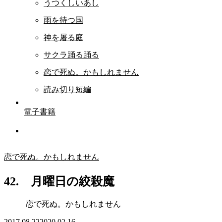
うつくしいあし
雨を待つ国
神を屠る庭
サクラ踊る踊る
恋で死ぬ。かもしれません
読み切り短編
電子書籍
恋で死ぬ。かもしれません
42. 月曜日の絞殺魔
恋で死ぬ。かもしれません
2017.08.22
2020.02.16