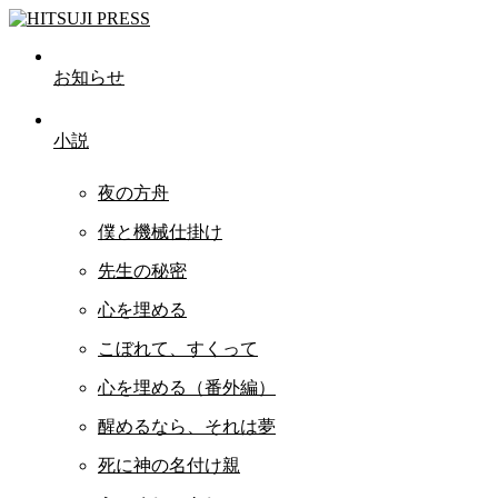
お知らせ
小説
夜の方舟
僕と機械仕掛け
先生の秘密
心を埋める
こぼれて、すくって
心を埋める（番外編）
醒めるなら、それは夢
死に神の名付け親