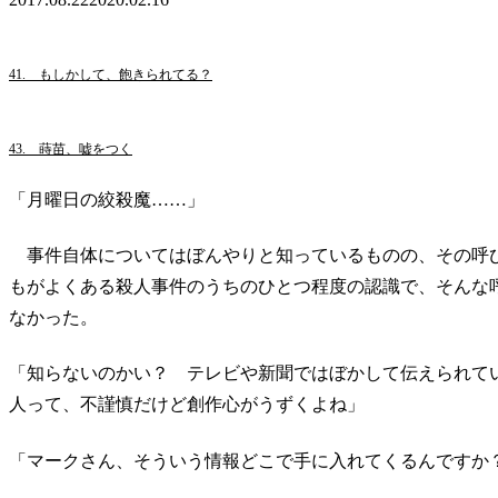
41. もしかして、飽きられてる？
43. 蒔苗、嘘をつく
「月曜日の絞殺魔……」
事件自体についてはぼんやりと知っているものの、その呼
もがよくある殺人事件のうちのひとつ程度の認識で、そんな
なかった。
「知らないのかい？ テレビや新聞ではぼかして伝えられて
人って、不謹慎だけど創作心がうずくよね」
「マークさん、そういう情報どこで手に入れてくるんですか