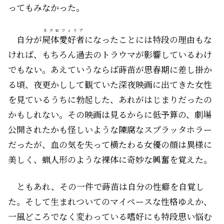
ってもみなかった。
ネクロフィリア
自分が
屍体愛好者
になったことには特段の理由もな
ければ、もちろん過去のトラウマが影響しているわけ
でもない。あえていうならば蒔苗が思春期に差し掛か
る頃、夜更かしして観ていた深夜映画に出てきた女性
を見ているうちに勃起した、あれがはじまりだったの
かもしれない。その映画は見るからに低予算の、劇場
公開されたかも怪しいような陳腐なスプラッタホラー
だったが、血の気を失って横たわる女優の顔は異様に
美しく、蝋人形のような裸体に奇妙な興奮を覚えた。
ともあれ、その一件で蒔苗は自分の性癖を自覚し
た。そして生まれついてのマイペースな性格ゆえか、
一風どころでなく変わっている嗜好にも特段思い悩む