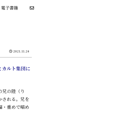
電子書籍
2021.11.24
とカルト集団に
の兄の陸（り
かされる。兄を
編・重めで暗め