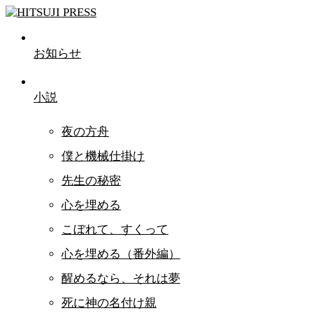
お知らせ
小説
夜の方舟
僕と機械仕掛け
先生の秘密
心を埋める
こぼれて、すくって
心を埋める（番外編）
醒めるなら、それは夢
死に神の名付け親