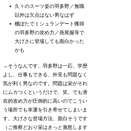
久々のスーツ姿の羽多野／無職
以外は欠点はない男なはず
棚ぼたでミシュランデート獲得
の羽多野の攻め力／燕尾服等で
大げさに登場しても面白かった
かも
→そうなんです、羽多野は一応、学歴
よし、仕事もできる、外見も問題なく
気が利く男なのです。問題は栄がそれ
にムカつくというだけで、笑。でも潜
在的攻め力が圧倒的に高いのでこうい
う場所でも幸運を引き寄せてしまいま
す。大げさな登場方法、面白そうです
（ご推察どおり栄はきっと激怒します