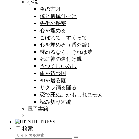
小説
夜の方舟
僕と機械仕掛け
先生の秘密
心を埋める
こぼれて、すくって
心を埋める（番外編）
醒めるなら、それは夢
死に神の名付け親
うつくしいあし
雨を待つ国
神を屠る庭
サクラ踊る踊る
恋で死ぬ。かもしれません
読み切り短編
電子書籍
検索