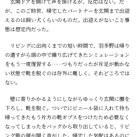
玄関ドアを開けて声を掛けるが、反応はない。だ
が、このご時世、帰宅したパートナーを玄関まで出迎
えるのは飼い犬くらいのものだ。出迎えがないこと事
態は想定内だった。
リビングに出向くまでの短い時間で、羽多野は帰り
の道すがら頭の中で繰り広げてきたシミュレーション
をもう一度復習する……つもりだったが片足が動かな
い状態で靴を脱ぐのは存外に難しく、それどころでは
ない。
壁に寄りかかるようにしながらゆっくり玄関に腰を
下ろし、靴を脱ぐ。ついでにビニール袋に入れて持ち
帰ってきたもう片方の靴――ギプスをつけたため必要なく
なってしまった――をバッグから取り出していると、リビ
ング側の扉が開く音がした。帰宅した気配はあるのに