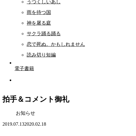
うつくしいあし
雨を待つ国
神を屠る庭
サクラ踊る踊る
恋で死ぬ。かもしれません
読み切り短編
電子書籍
拍手＆コメント御礼
お知らせ
2019.07.13
2020.02.18