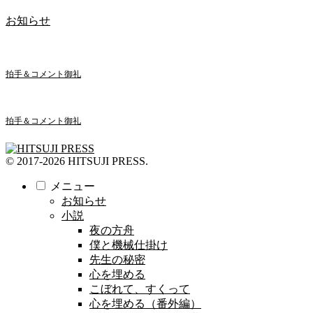
お知らせ
拍手＆コメント御礼
拍手＆コメント御礼
© 2017-2026 HITSUJI PRESS.
メニュー
お知らせ
小説
夜の方舟
僕と機械仕掛け
先生の秘密
心を埋める
こぼれて、すくって
心を埋める（番外編）