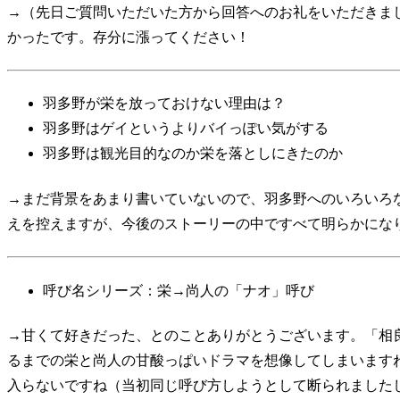
→（先日ご質問いただいた方から回答へのお礼をいただきま
かったです。存分に漲ってください！
羽多野が栄を放っておけない理由は？
羽多野はゲイというよりバイっぽい気がする
羽多野は観光目的なのか栄を落としにきたのか
→まだ背景をあまり書いていないので、羽多野へのいろいろ
えを控えますが、今後のストーリーの中ですべて明らかにな
呼び名シリーズ：栄→尚人の「ナオ」呼び
→甘くて好きだった、とのことありがとうございます。「相
るまでの栄と尚人の甘酸っぱいドラマを想像してしまいます
入らないですね（当初同じ呼び方しようとして断られました