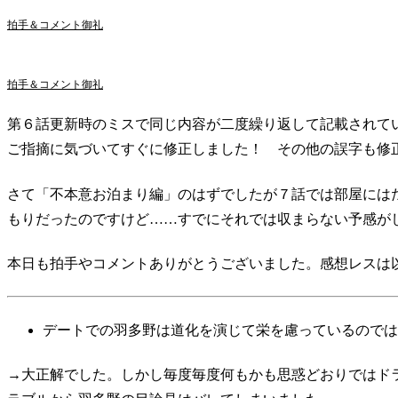
拍手＆コメント御礼
拍手＆コメント御礼
第６話更新時のミスで同じ内容が二度繰り返して記載されて
ご指摘に気づいてすぐに修正しました！ その他の誤字も修
さて「不本意お泊まり編」のはずでしたが７話では部屋にはた
もりだったのですけど……すでにそれでは収まらない予感が
本日も拍手やコメントありがとうございました。感想レスは
デートでの羽多野は道化を演じて栄を慮っているのでは
→大正解でした。しかし毎度毎度何もかも思惑どおりではド