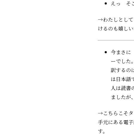
えっ そ
→わたしとして
けるのも嬉しい
今まさに
ーでした
訳するの
は日本語
人は読書
ましたが
→こちらこそタ
手元にある電子
す。