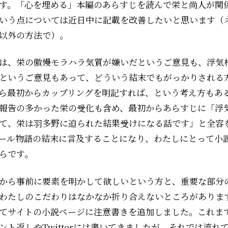
す。「心を埋める」本編のあらすじを読んで栄と尚人が関
いう点については近日中に記載を改善したいと思います（
以外の方法で）。
は、栄の傲慢モラハラ気質が嫌いだというご意見も、浮気
というご意見もあって、どういう結末でもがっかりされる
ら最初からカップリングを明記すれば、という考え方もあ
報告の多かった栄の受化も含め、最初からあらすじに「浮
て、栄は羽多野に迫られた結果受けになる話です」と全容
ール物語の結末に言及することになり、わたしにとって小
らです。
から事前に要素を明かして欲しいという方と、重要な部分
わたしのこだわりはなかなか折り合えないところがありま
てサイトの小説ページに注意書きを追加しました。これま
ント返しやTwitterには書いてきましたが、それでは流れ