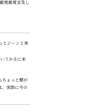
て都度都度言及し
っとジーンと来
というか主に未
もちょっと繋が
は、実際に今の