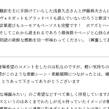
翻訳を主に手掛けていらした浅倉久志さんと伊藤典夫さん
ヴォネガットもブラッドベリも読んでいないだろうと断言
言葉遊びもユーモアもペーソスも完璧です！ ボアズとハ
そしてこれから読まれるであろう最後数十ページと心抉ら
初読の新鮮な感動を目一杯味わってください。（興奮して
登場希望のコメントをしたのは私なのですが、軽い気持ち
望がこのような素敵シーン・素敵展開につながったとは、
。とりあって下さってありがとうございます
な場面みたい」のご希望などすべて楽しく拝見しています
スというのはあくまでわたしが元々持っていたイメージが
感想やコメントに過度に引きずられるようなことは決して