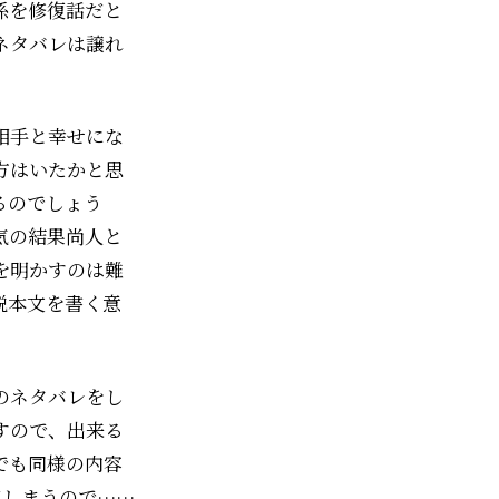
係を修復話だと
ネタバレは譲れ
相手と幸せにな
方はいたかと思
るのでしょう
気の結果尚人と
を明かすのは難
説本文を書く意
のネタバレをし
すので、出来る
でも同様の内容
てしまうので……