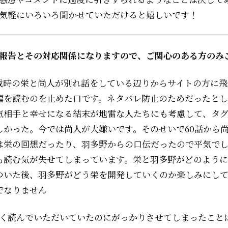
気軽にいろいろ聞かせていただけると嬉しいです！
報告とその対応関係になりますので、ご関心のある方のみ
載時の栄と尚人が別れ話をしている辺りからサイトの方に飛
編を読むのを止めた口です。ネタバレ防止のためだったと
気相手と幸せになる結末が地雷な人たちにも考慮して、タ
しかった。今では尚人が大嫌いです。そのせいで60話から
は栄の回想だったり、羽多野からの口伝だったので平気で
も読む気が失せてしまっています。栄と羽多野がどのよう
ついた後、羽多野がどう栄を開発していくのか楽しみにし
でなりません
く読んでいただいていたのにがっかりさせてしまったこと