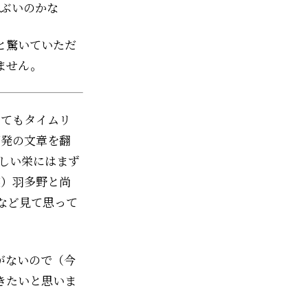
にぶいのかな
と驚いていただ
ません。
とてもタイムリ
頻発の文章を翻
忙しい栄にはまず
笑）羽多野と尚
など見て思って
がないので（今
きたいと思いま