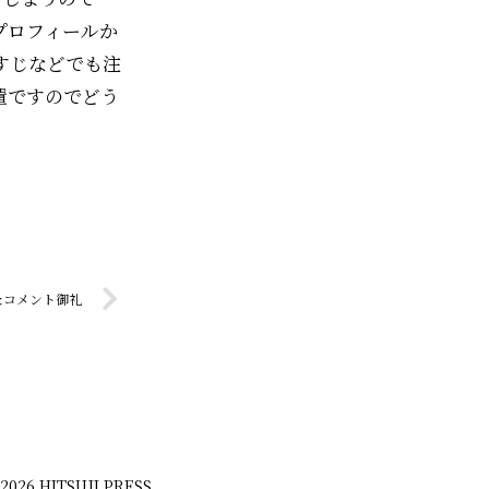
プロフィールか
すじなどでも注
置ですのでどう
＆コメント御礼
-2026 HITSUJI PRESS.