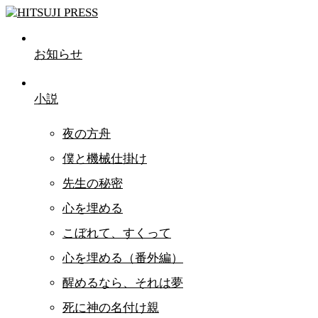
お知らせ
小説
夜の方舟
僕と機械仕掛け
先生の秘密
心を埋める
こぼれて、すくって
心を埋める（番外編）
醒めるなら、それは夢
死に神の名付け親