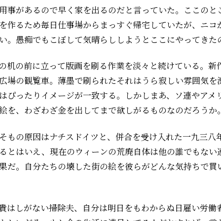
用事があるので早く家を出るのだと言っていた。ここのと
を作るため毎日仕事場からまっすぐ帰宅していたが、ニコ
い。愚痴でもこぼして気晴らししようとここにやってきた
の机の前に立って版画を刷る作業を淡々と続けている。新
広場の観覧車。薄墨で刷られたそれはうら寂しい雰囲気を
はぴったりイメージが一致する。しかしまあ、ソ連やアメ
絵を、わざわざ金を出してまで欲しがるものなのだろうか
そもの原因はナチスドイツと、併合を受け入れた一九三八
るとはいえ、現在のウィーンの荒廃自体は他の誰でもない
果だ。自分たちの壊した街の絵を彼らがどんな気持ちで買
貴はしがない掃除夫、自分は明日をもわからぬ日雇い労働