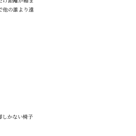
だけ距離が縮ま
で他の誰より遠
脚しかない椅子