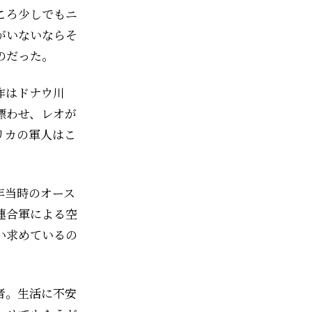
ころ少しでもニ
がいないならそ
のだった。
作はドナウ川
漂わせ、レオが
リカの軍人はこ
。
年当時のオース
連合軍による空
い求めているの
者。生活に不安