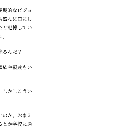
長期的なビジョ
も盛んに口にし
たと記憶してい
た。
来るんだ？
家族や親戚もい
。しかしこうい
いのか。おまえ
るとか学校に通