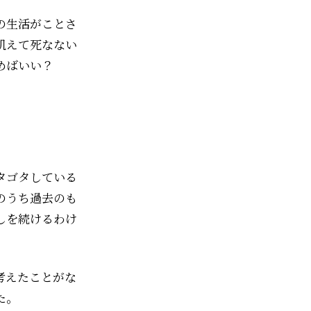
の生活がことさ
飢えて死なない
めばいい？
タゴタしている
のうち過去のも
しを続けるわけ
考えたことがな
た。