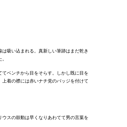
線は吸い込まれる。真新しい筆跡はまだ乾き
た。
ててベンチから目をそらす。しかし既に目を
。上着の襟には赤いナチ党のバッジを付けて
リウスの鼓動は早くなりあわてて男の言葉を