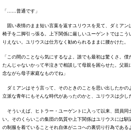
「……普通です」
固い表情のまま短い言葉を返すユリウスを見て、ダミアン
椅子を二脚引っ張る。上下関係に厳しいユーゲントではこう
りえない。ユリウスは仕方なく勧められるままに腰かけた。
「この間のことなら気にするなよ。誰でも最初は驚くさ。僕
たんじゃないかって半泣きで相談して母親を困らせた。父親
念ながら母子家庭なものでね」
ダミアンはそう言って、そのときのことを思い出したかの
立派な青年にもそんな時代があったのかと、ユリウスは少し
そういえば、ヒトラー・ユーゲントに入って以来、団員同
い。そのくらいこの集団の気質や上下関係はユリウスには馴
の制服を着ていることそれ自体がニコへの裏切り行為である