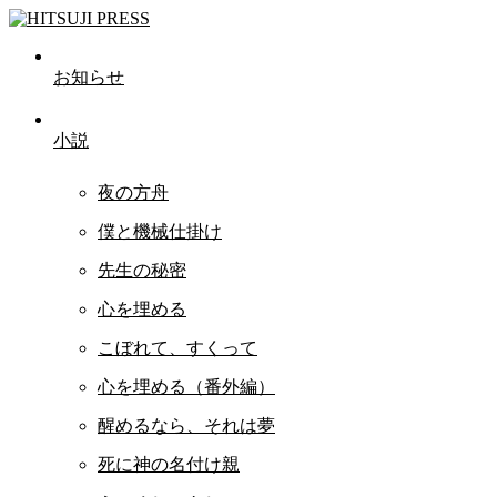
お知らせ
小説
夜の方舟
僕と機械仕掛け
先生の秘密
心を埋める
こぼれて、すくって
心を埋める（番外編）
醒めるなら、それは夢
死に神の名付け親