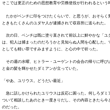
そこでは更正のための思想教育や労務使役が行われるという
たかがベンチに印をつけたくらいで、と思うが、おそらく
ときもたくさんのユダヤ人が逮捕されて収容所に送られた。
次の日、ベンチは既に塗り直されて前以上に鮮やかな「ユ
は、犯人は捕まったのだろうかと見知らぬ人間を心配した。
としても軽い罪ですみますように、と心の中で祈った。
その週の水曜、ヒトラー・ユーゲントの会合の帰りに呼び
と金の髪を輝かせたダミアンが立っていた。
「やあ、ユリウス。どうだい最近」
急に話しかけられたユリウスは反応に困った。何しろダミ
ついて相談したあのとき一度きりだし、その内容ときたら今
のだった。