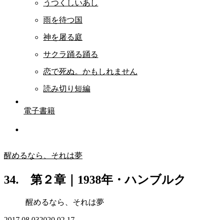
うつくしいあし
雨を待つ国
神を屠る庭
サクラ踊る踊る
恋で死ぬ。かもしれません
読み切り短編
電子書籍
醒めるなら、それは夢
34. 第２章｜1938年・ハンブルク
醒めるなら、それは夢
2017.08.03
2020.02.17