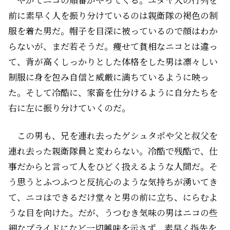
前に素早く人を振り分けているのは親衛隊の褐色の制
服を着た男だ。帽子を目深に被っているので顔はわか
らないが、まだ若そうだ。痩せて貧相なニコとは違っ
て、背が高くしっかりとした体格をした男は凛々しい
制服に身を包み自信と威厳に満ちているように映っ
た。そして冷酷に、家畜を仕分けるように自分たちを
右に左に振り分けていくのだ。
この男も、兄を連れ去ったゲシュタポや父と叔父を
連れ去った親衛隊員と変わらない。冷酷で残酷で、仕
事だからと言って人をひどく扱えるような人間だ。そ
う思うとふつふつと反抗心のような気持ちが湧いてき
て、ニコはできるだけ堂々と男の前に立ち、にらむよ
うな目を向けた。だが、うつむき気味の男はニコの些
細なプライドになど一切興味を示さず、素早く指先を