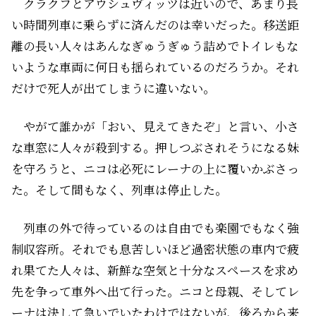
クラクフとアウシュヴィッツは近いので、あまり長
い時間列車に乗らずに済んだのは幸いだった。移送距
離の長い人々はあんなぎゅうぎゅう詰めでトイレもな
いような車両に何日も揺られているのだろうか。それ
だけで死人が出てしまうに違いない。
やがて誰かが「おい、見えてきたぞ」と言い、小さ
な車窓に人々が殺到する。押しつぶされそうになる妹
を守ろうと、ニコは必死にレーナの上に覆いかぶさっ
た。そして間もなく、列車は停止した。
列車の外で待っているのは自由でも楽園でもなく強
制収容所。それでも息苦しいほど過密状態の車内で疲
れ果てた人々は、新鮮な空気と十分なスペースを求め
先を争って車外へ出て行った。ニコと母親、そしてレ
ーナは決して急いでいたわけではないが、後ろから来