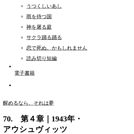
うつくしいあし
雨を待つ国
神を屠る庭
サクラ踊る踊る
恋で死ぬ。かもしれません
読み切り短編
電子書籍
醒めるなら、それは夢
70. 第４章｜1943年・
アウシュヴィッツ