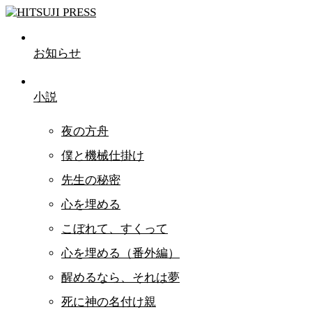
お知らせ
小説
夜の方舟
僕と機械仕掛け
先生の秘密
心を埋める
こぼれて、すくって
心を埋める（番外編）
醒めるなら、それは夢
死に神の名付け親