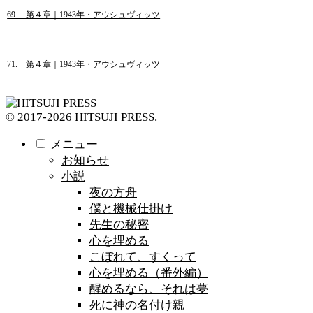
69. 第４章｜1943年・アウシュヴィッツ
71. 第４章｜1943年・アウシュヴィッツ
© 2017-2026 HITSUJI PRESS.
メニュー
お知らせ
小説
夜の方舟
僕と機械仕掛け
先生の秘密
心を埋める
こぼれて、すくって
心を埋める（番外編）
醒めるなら、それは夢
死に神の名付け親