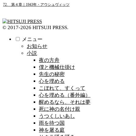
72. 第４章｜1943年・アウシュヴィッツ
© 2017-2026 HITSUJI PRESS.
メニュー
お知らせ
小説
夜の方舟
僕と機械仕掛け
先生の秘密
心を埋める
こぼれて、すくって
心を埋める（番外編）
醒めるなら、それは夢
死に神の名付け親
うつくしいあし
雨を待つ国
神を屠る庭