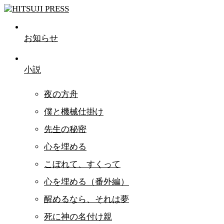
お知らせ
小説
夜の方舟
僕と機械仕掛け
先生の秘密
心を埋める
こぼれて、すくって
心を埋める（番外編）
醒めるなら、それは夢
死に神の名付け親