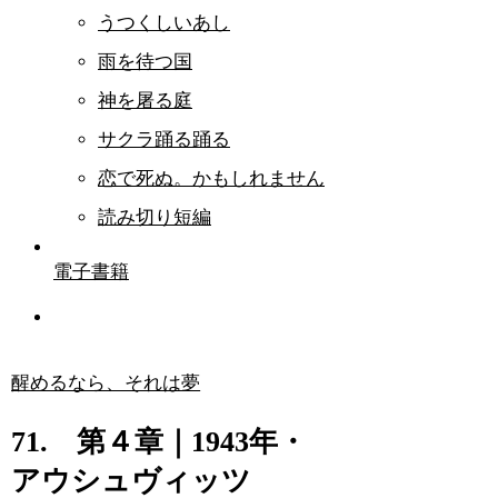
うつくしいあし
雨を待つ国
神を屠る庭
サクラ踊る踊る
恋で死ぬ。かもしれません
読み切り短編
電子書籍
醒めるなら、それは夢
71. 第４章｜1943年・
アウシュヴィッツ