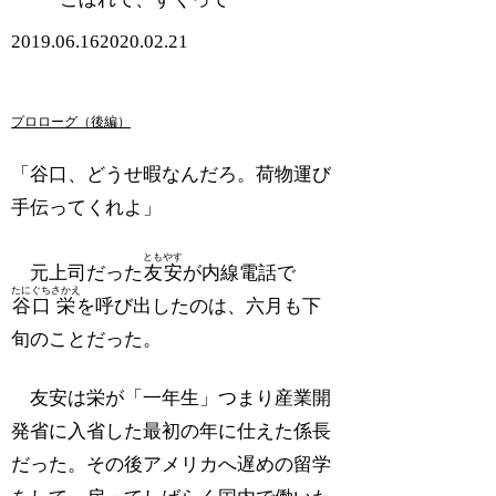
2019.06.16
2020.02.21
プロローグ（後編）
「谷口、どうせ暇なんだろ。荷物運び
手伝ってくれよ」
ともやす
元上司だった
友安
が内線電話で
たにぐち
さかえ
谷口
栄
を呼び出したのは、六月も下
旬のことだった。
友安は栄が「一年生」つまり産業開
発省に入省した最初の年に仕えた係長
だった。その後アメリカへ遅めの留学