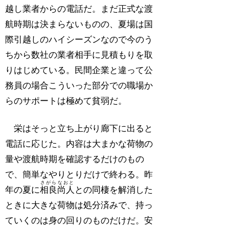
越し業者からの電話だ。まだ正式な渡
航時期は決まらないものの、夏場は国
際引越しのハイシーズンなので今のう
ちから数社の業者相手に見積もりを取
りはじめている。民間企業と違って公
務員の場合こういった部分での職場か
らのサポートは極めて貧弱だ。
栄はそっと立ち上がり廊下に出ると
電話に応じた。内容は大まかな荷物の
量や渡航時期を確認するだけのもの
で、簡単なやりとりだけで終わる。昨
さがら
なおと
年の夏に
相良
尚人
との同棲を解消した
ときに大きな荷物は処分済みで、持っ
ていくのは身の回りのものだけだ。安