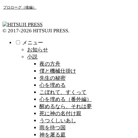
プロローグ（後編）
© 2017-2026 HITSUJI PRESS.
メニュー
お知らせ
小説
夜の方舟
僕と機械仕掛け
先生の秘密
心を埋める
こぼれて、すくって
心を埋める（番外編）
醒めるなら、それは夢
死に神の名付け親
うつくしいあし
雨を待つ国
神を屠る庭