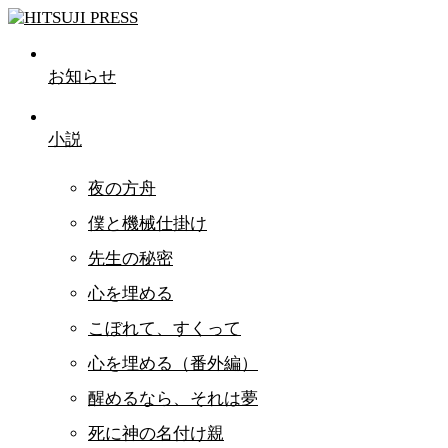
お知らせ
小説
夜の方舟
僕と機械仕掛け
先生の秘密
心を埋める
こぼれて、すくって
心を埋める（番外編）
醒めるなら、それは夢
死に神の名付け親