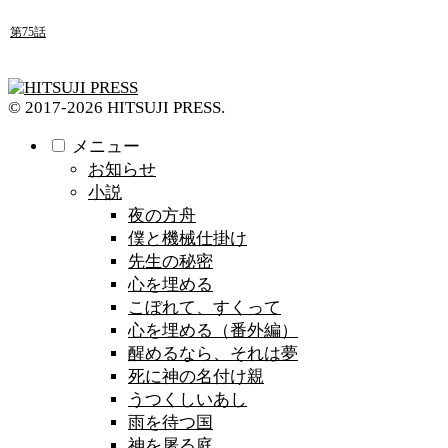
第75話
© 2017-2026 HITSUJI PRESS.
メニュー
お知らせ
小説
夜の方舟
僕と機械仕掛け
先生の秘密
心を埋める
こぼれて、すくって
心を埋める（番外編）
醒めるなら、それは夢
死に神の名付け親
うつくしいあし
雨を待つ国
神を屠る庭