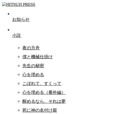
お知らせ
小説
夜の方舟
僕と機械仕掛け
先生の秘密
心を埋める
こぼれて、すくって
心を埋める（番外編）
醒めるなら、それは夢
死に神の名付け親