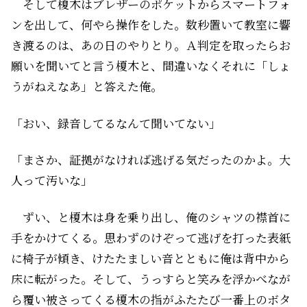
そして榎木はブレザーのポケットからスマートフォ
ンを出して、何やら操作をした。数秒置いて教室に響
き渡るのは、あの日のやりとり。Ａ判定を取ったらお
願いを聞いてと言う榎木と、間違いなくそれに「しょ
うがねえなあ」と答えた俺。
「おい、録音してるなんて聞いてない」
「まさか、証拠がなければ逃げる気だったのかよ。大
人って汚いな」
ずい、と榎木は身を乗り出し、俺のシャツの襟首に
手をかけてくる。思わずのけぞって逃げを打った表紙
に椅子が傾き、けたたましい音とともに俺は背中から
床に転がった。そして、うっすらと笑みを浮かべなが
ら覆い被さってくる榎木の指がふたたび一番上のボタ