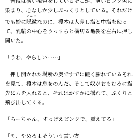
普段は淡い褐色をしているそこが、薄いピンク色に
染まり、心なしか少しぷっくりとしている。それだけ
いんび
でも妙に
隠微
なのに、榎木は人差し指と中指を使っ
て、乳輪の中心をうっすらと横切る亀裂を左右に押し
開いた。
「うわ、やらしい……」
押し開かれた場所の奥ですでに硬く膨れているそれ
を見て、榎木は息をのんだ。そして奴がおもむろに指
先に力を入れると、それはかすかに揺れて、ぷくりと
飛び出してくる。
「ちーちゃん、すっげえピンクで、震えてる」
「や、やめろよそういう言い方」