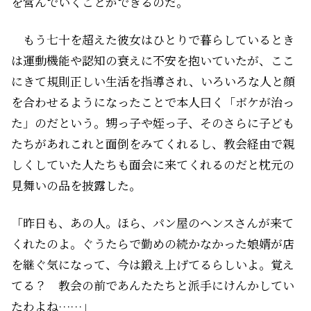
を営んでいくことができるのだ。
もう七十を超えた彼女はひとりで暮らしているとき
は運動機能や認知の衰えに不安を抱いていたが、ここ
にきて規則正しい生活を指導され、いろいろな人と顔
を合わせるようになったことで本人曰く「ボケが治っ
た」のだという。甥っ子や姪っ子、そのさらに子ども
たちがあれこれと面倒をみてくれるし、教会経由で親
しくしていた人たちも面会に来てくれるのだと枕元の
見舞いの品を披露した。
「昨日も、あの人。ほら、パン屋のヘンスさんが来て
くれたのよ。ぐうたらで勤めの続かなかった娘婿が店
を継ぐ気になって、今は鍛え上げてるらしいよ。覚え
てる？ 教会の前であんたたちと派手にけんかしてい
たわよね……」