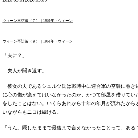
ウィーン再訪編（７）｜1961年・ウィーン
ウィーン再訪編（９）｜1961年・ウィーン
「夫に？」
夫人が聞き返す。
彼女の夫であるシュルツ氏は戦時中に連合軍の空襲に巻き
に心の傷が癒えてはいなかったのか、かつて部屋を借りてい
をしたことはない。いくらあれから十年の年月が流れたから
いながらもニコは続ける。
「うん。隠したままで最後まで言えなかったことって、ある