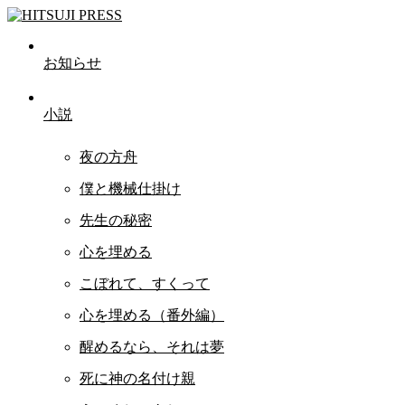
お知らせ
小説
夜の方舟
僕と機械仕掛け
先生の秘密
心を埋める
こぼれて、すくって
心を埋める（番外編）
醒めるなら、それは夢
死に神の名付け親