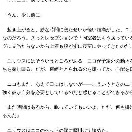
「うん、少し前に」
起き上がると、妙な時間に寝たせいか軽い頭痛がした。ユ
なのだろう。きっとレセプションで「同室者はもう戻ってい
グに見当たらないから上着も脱がずに寝室にやってきたのだ
ユリウスにはそういうところがある。ニコが予定外の動き
ちを探し回る。だが、束縛ととられるのを嫌ってか、心配を
ニコもまた、あえて口にはしないが――こういうときのユ
強く彼が自分を必要としているのだと感じることができるか
「まだ時間はあるから、眠っていてもいいよ。ただ、何も掛
るんだ」
ユリウスはニコのベッドの端に腰掛けて諫めた。