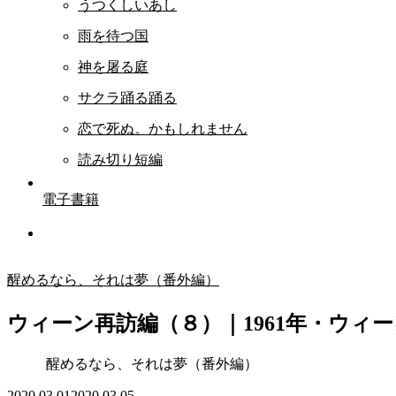
うつくしいあし
雨を待つ国
神を屠る庭
サクラ踊る踊る
恋で死ぬ。かもしれません
読み切り短編
電子書籍
醒めるなら、それは夢（番外編）
ウィーン再訪編（８）｜1961年・ウィー
醒めるなら、それは夢（番外編）
2020.03.01
2020.03.05