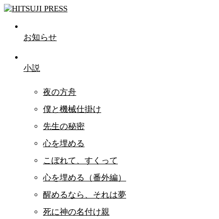
お知らせ
小説
夜の方舟
僕と機械仕掛け
先生の秘密
心を埋める
こぼれて、すくって
心を埋める（番外編）
醒めるなら、それは夢
死に神の名付け親