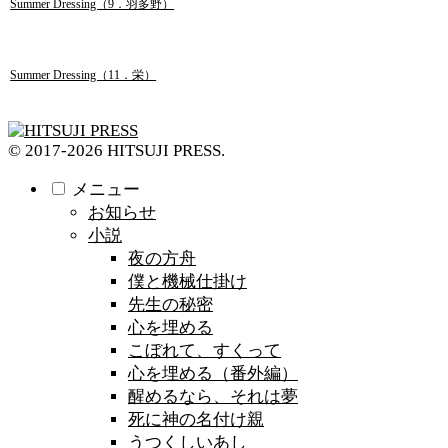
Summer Dressing（9．羽多野）
Summer Dressing（11．栄）
© 2017-2026 HITSUJI PRESS.
メニュー
お知らせ
小説
夜の方舟
僕と機械仕掛け
先生の秘密
心を埋める
こぼれて、すくって
心を埋める（番外編）
醒めるなら、それは夢
死に神の名付け親
うつくしいあし