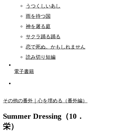
うつくしいあし
雨を待つ国
神を屠る庭
サクラ踊る踊る
恋で死ぬ。かもしれません
読み切り短編
電子書籍
その他の番外｜心を埋める（番外編）
Summer Dressing（10．
栄）