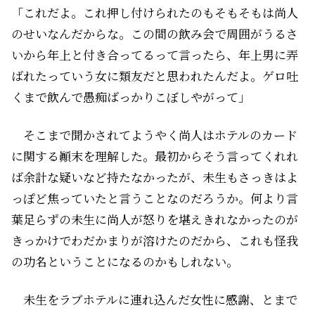
「これだよ。これ押し付けられたのもそもそもは尚人
のせいなんだからな。この間の飲み会で周囲がうるさ
いから年上と付き合ってるって言ったら、年上男に弄
ばれたっていう女に類友だと思われたんだよ。ゲロ吐
くまで飲んで愚痴ばっかりこぼしやがって」
そこまで聞かされてようやく尚人はホテルのカード
に関する顚末を理解した。最初からそう言ってくれれ
ば余計な疑いなど持たなかったが、未生もさっきはよ
っぽど焦っていたと言うことなのだろうか。何より言
葉足らずの未生に尚人が怒りを堪えきれなかったのが
きっかけでわだかまりが溶けたのだから、これも怪我
の功名ということになるのかもしれない。
未生をラブホテルに連れ込んだ女性に感謝、とまで