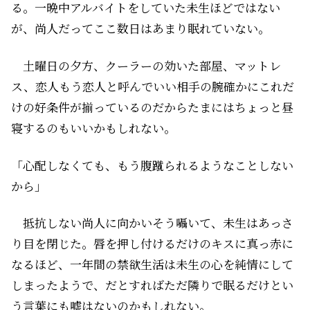
る。一晩中アルバイトをしていた未生ほどではない
が、尚人だってここ数日はあまり眠れていない。
土曜日の夕方、クーラーの効いた部屋、マットレ
ス、恋人――もう恋人と呼んでいい相手の腕――確かにこれだ
けの好条件が揃っているのだからたまにはちょっと昼
寝するのもいいかもしれない。
「心配しなくても、もう腹蹴られるようなことしない
から」
抵抗しない尚人に向かいそう囁いて、未生はあっさ
り目を閉じた。唇を押し付けるだけのキスに真っ赤に
なるほど、一年間の禁欲生活は未生の心を純情にして
しまったようで、だとすればただ隣りで眠るだけとい
う言葉にも嘘はないのかもしれない。