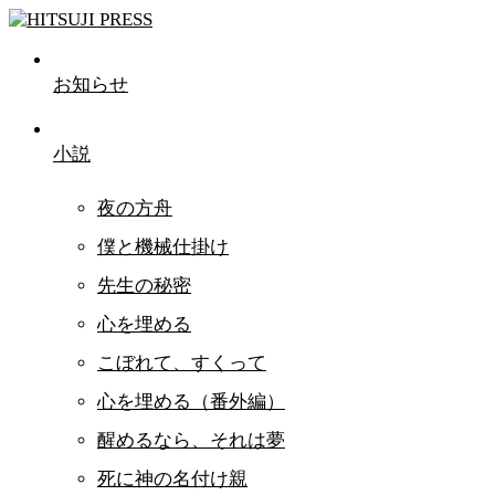
お知らせ
小説
夜の方舟
僕と機械仕掛け
先生の秘密
心を埋める
こぼれて、すくって
心を埋める（番外編）
醒めるなら、それは夢
死に神の名付け親