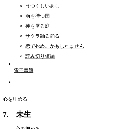
うつくしいあし
雨を待つ国
神を屠る庭
サクラ踊る踊る
恋で死ぬ。かもしれません
読み切り短編
電子書籍
心を埋める
7. 未生
心を埋める