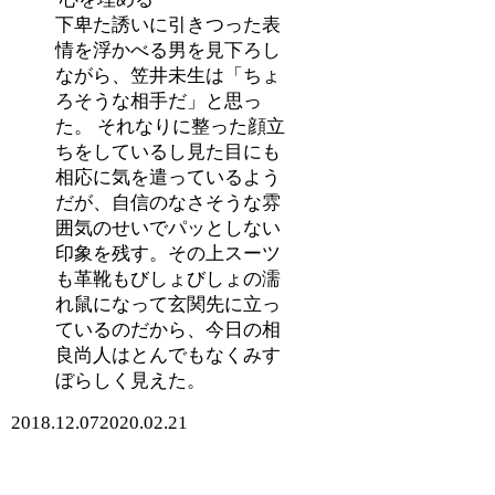
下卑た誘いに引きつった表
情を浮かべる男を見下ろし
ながら、笠井未生は「ちょ
ろそうな相手だ」と思っ
た。 それなりに整った顔立
ちをしているし見た目にも
相応に気を遣っているよう
だが、自信のなさそうな雰
囲気のせいでパッとしない
印象を残す。その上スーツ
も革靴もびしょびしょの濡
れ鼠になって玄関先に立っ
ているのだから、今日の相
良尚人はとんでもなくみす
ぼらしく見えた。
2018.12.07
2020.02.21