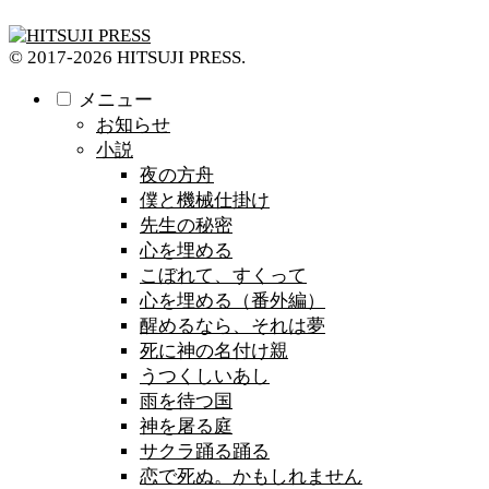
© 2017-2026 HITSUJI PRESS.
メニュー
お知らせ
小説
夜の方舟
僕と機械仕掛け
先生の秘密
心を埋める
こぼれて、すくって
心を埋める（番外編）
醒めるなら、それは夢
死に神の名付け親
うつくしいあし
雨を待つ国
神を屠る庭
サクラ踊る踊る
恋で死ぬ。かもしれません