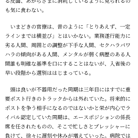
る反面、あからさまに消耗しているように見られるの
も気に食わない。
いまどきの官僚は、昔のように「とりあえず、一定
ラインまでは横並び」とはいかない。業務遂行能力に
劣る人間、周囲との調整が下手な人間、セクハラパワ
ハラの傾向がある人間、メンタルが弱く病歴のある人
間――誰も明確な基準を口にすることはないが、入省後の
早い段階から選別ははじまっている。
頭は良いが不器用だった同期は三年目にはすでに重
要ポスト行きのトラックからは外れていた。将来的に
ポストを争う相手になるのではないかと栄が内心でラ
イバル認定していた同期は、エースポジションの係長
席を任されたものの、そこで忙しさとプレッシャーに
負けて、徐々に遅刻や休みが増えていった。病院では