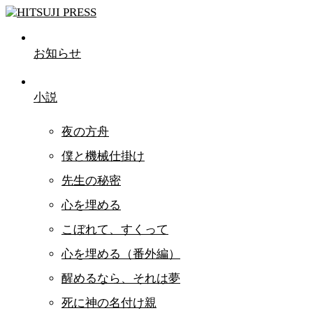
お知らせ
小説
夜の方舟
僕と機械仕掛け
先生の秘密
心を埋める
こぼれて、すくって
心を埋める（番外編）
醒めるなら、それは夢
死に神の名付け親