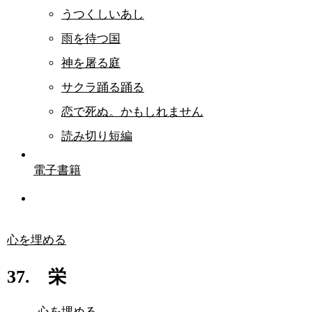
うつくしいあし
雨を待つ国
神を屠る庭
サクラ踊る踊る
恋で死ぬ。かもしれません
読み切り短編
電子書籍
心を埋める
37. 栄
心を埋める