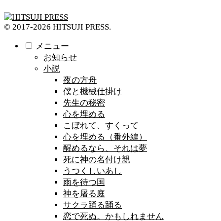
© 2017-2026 HITSUJI PRESS.
メニュー
お知らせ
小説
夜の方舟
僕と機械仕掛け
先生の秘密
心を埋める
こぼれて、すくって
心を埋める（番外編）
醒めるなら、それは夢
死に神の名付け親
うつくしいあし
雨を待つ国
神を屠る庭
サクラ踊る踊る
恋で死ぬ。かもしれません