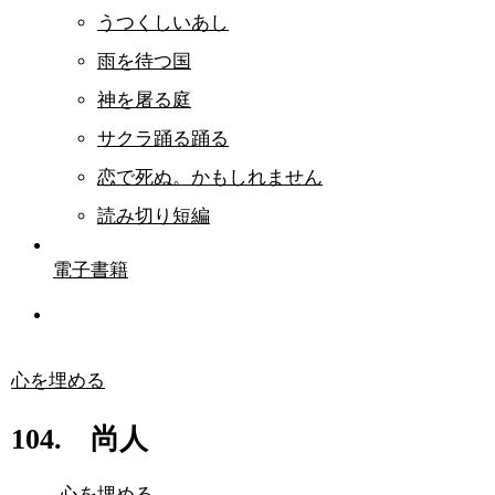
うつくしいあし
雨を待つ国
神を屠る庭
サクラ踊る踊る
恋で死ぬ。かもしれません
読み切り短編
電子書籍
心を埋める
104. 尚人
心を埋める