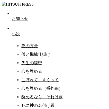
お知らせ
小説
夜の方舟
僕と機械仕掛け
先生の秘密
心を埋める
こぼれて、すくって
心を埋める（番外編）
醒めるなら、それは夢
死に神の名付け親