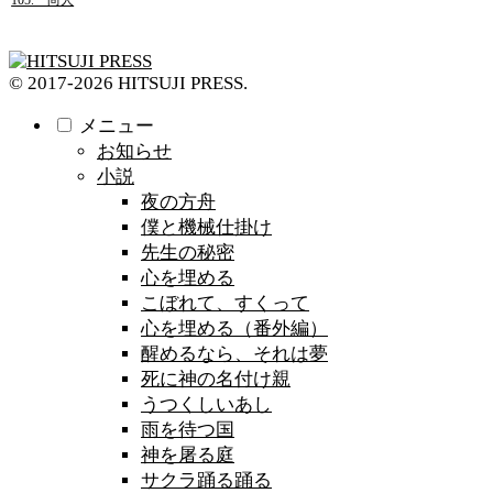
105. 尚人
© 2017-2026 HITSUJI PRESS.
メニュー
お知らせ
小説
夜の方舟
僕と機械仕掛け
先生の秘密
心を埋める
こぼれて、すくって
心を埋める（番外編）
醒めるなら、それは夢
死に神の名付け親
うつくしいあし
雨を待つ国
神を屠る庭
サクラ踊る踊る