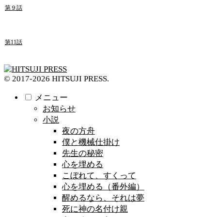
第９話
第11話
© 2017-2026 HITSUJI PRESS.
メニュー
お知らせ
小説
夜の方舟
僕と機械仕掛け
先生の秘密
心を埋める
こぼれて、すくって
心を埋める（番外編）
醒めるなら、それは夢
死に神の名付け親