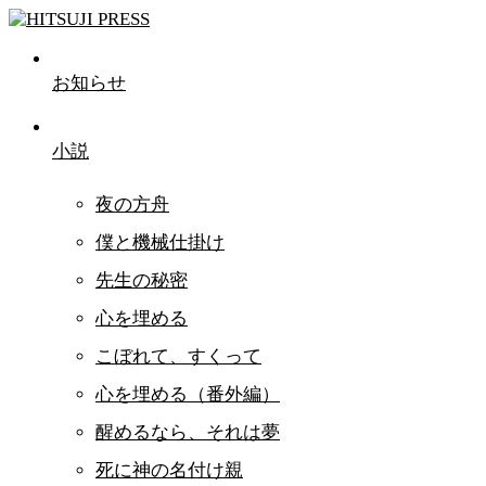
お知らせ
小説
夜の方舟
僕と機械仕掛け
先生の秘密
心を埋める
こぼれて、すくって
心を埋める（番外編）
醒めるなら、それは夢
死に神の名付け親