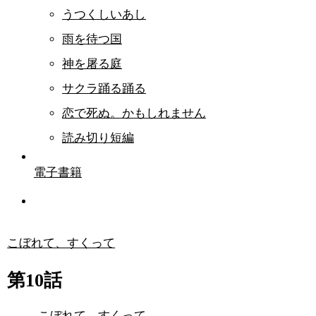
うつくしいあし
雨を待つ国
神を屠る庭
サクラ踊る踊る
恋で死ぬ。かもしれません
読み切り短編
電子書籍
こぼれて、すくって
第10話
こぼれて、すくって