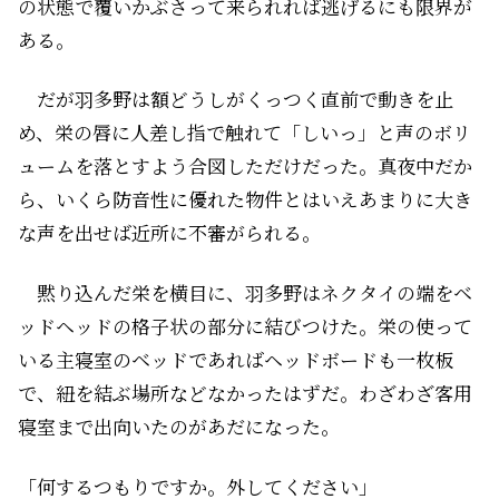
の状態で覆いかぶさって来られれば逃げるにも限界が
ある。
だが羽多野は額どうしがくっつく直前で動きを止
め、栄の唇に人差し指で触れて「しいっ」と声のボリ
ュームを落とすよう合図しただけだった。真夜中だか
ら、いくら防音性に優れた物件とはいえあまりに大き
な声を出せば近所に不審がられる。
黙り込んだ栄を横目に、羽多野はネクタイの端をベ
ッドヘッドの格子状の部分に結びつけた。栄の使って
いる主寝室のベッドであればヘッドボードも一枚板
で、紐を結ぶ場所などなかったはずだ。わざわざ客用
寝室まで出向いたのがあだになった。
「何するつもりですか。外してください」