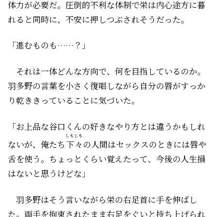
体力が必要だ。圧倒的不利な体制で栄は内心途方に暮
れると同時に、不安に押しつぶされそうだった。
「進むものも……？」
それは一体どんな方向で、何を目指しているのか。
羽多野の言葉を小さく復唱しながら自分の唇がすっか
り乾ききっていることに気づいた。
「お上品な谷口くんの好きなやり方とは違うかもしれ
しもじも
ないが、俺たち
下々
の人間はセックスのときには唇や
舌を使う。ちょっとくらい覚えたって、今後の人生損
はないと思うけどな」
羽多野はそう言いながら栄の右足首に手を伸ばし
た。両手を拘束されたまま右足をぐいと持ち上げられ