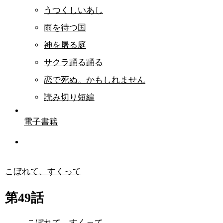
うつくしいあし
雨を待つ国
神を屠る庭
サクラ踊る踊る
恋で死ぬ。かもしれません
読み切り短編
電子書籍
こぼれて、すくって
第49話
こぼれて、すくって