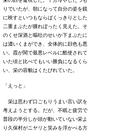
栄の顔を凝視した。十分冷やしたつも
りでいたが、朝になって自分の姿を鏡
に映すといつもならばくっきりとした
二重まぶたが腫れぼったく見えた。そ
のくせ深酒と嘔吐のせいか下まぶたに
は濃いくまができ、全体的に顔色も悪
い。霞が関で最悪レベルに酷使されて
いた頃と比べてもいい勝負になるくら
い、栄の容貌はくたびれていた。
「えっと」
栄は思わず口ごもりうまい言い訳を
考えようとする。だが、不眠と疲労で
普段の半分しか頭が動いていない栄よ
り久保村がニヤリと笑みを浮かべる方