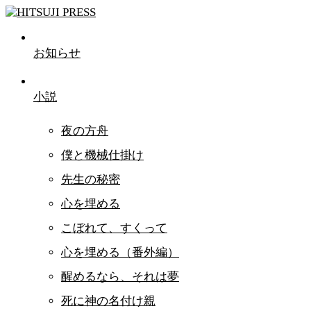
お知らせ
小説
夜の方舟
僕と機械仕掛け
先生の秘密
心を埋める
こぼれて、すくって
心を埋める（番外編）
醒めるなら、それは夢
死に神の名付け親