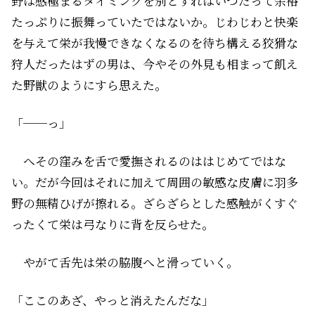
野は感極まるタイミングを別とすればいつだって余裕
たっぷりに振舞っていたではないか。じわじわと快楽
を与えて栄が我慢できなくなるのを待ち構える狡猾な
狩人だったはずの男は、今やその外見も相まって飢え
た野獣のようにすら思えた。
「──っ」
へその窪みを舌で愛撫されるのははじめてではな
い。だが今回はそれに加えて周囲の敏感な皮膚に羽多
野の無精ひげが擦れる。ざらざらとした感触がくすぐ
ったくて栄は弓なりに背を反らせた。
やがて舌先は栄の脇腹へと滑っていく。
「ここのあざ、やっと消えたんだな」