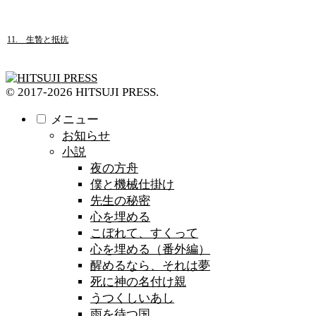
11. 生贄と抵抗
© 2017-2026 HITSUJI PRESS.
メニュー
お知らせ
小説
夜の方舟
僕と機械仕掛け
先生の秘密
心を埋める
こぼれて、すくって
心を埋める（番外編）
醒めるなら、それは夢
死に神の名付け親
うつくしいあし
雨を待つ国