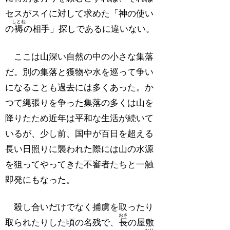
セスがスイに対して求めた「神の使い
しとね
の
褥
の相手」探しであるに違いない。
ここは山深い自然の中の小さな集落
だ。別の集落と獲物や水を巡って争い
になることも過去には多くあった。か
つて縄張りを争った集落の多くは山を
降りたため近年は平和な生活が続いて
いるが、少し前、国中が百日を超える
長い日照りに襲われた際には山の水源
を狙ってやってきた不審者たちと一触
即発にもなった。
殺し合いだけでなく捕虜を取ったり
おさ
取られたりした頃の名残で、
長
の屋敷