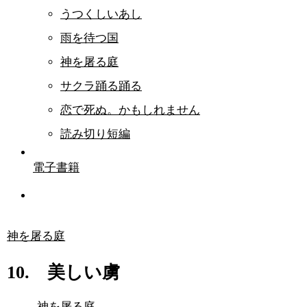
うつくしいあし
雨を待つ国
神を屠る庭
サクラ踊る踊る
恋で死ぬ。かもしれません
読み切り短編
電子書籍
神を屠る庭
10. 美しい虜
神を屠る庭