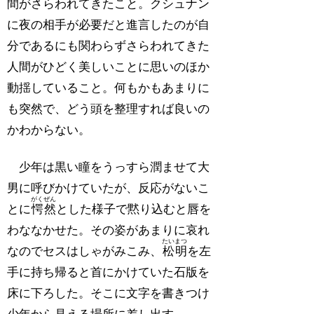
間がさらわれてきたこと。クシュナン
に夜の相手が必要だと進言したのが自
分であるにも関わらずさらわれてきた
人間がひどく美しいことに思いのほか
動揺していること。何もかもあまりに
も突然で、どう頭を整理すれば良いの
かわからない。
少年は黒い瞳をうっすら潤ませて大
男に呼びかけていたが、反応がないこ
がくぜん
とに
愕然
とした様子で黙り込むと唇を
わななかせた。その姿があまりに哀れ
たいまつ
なのでセスはしゃがみこみ、
松明
を左
手に持ち帰ると首にかけていた石版を
床に下ろした。そこに文字を書きつけ