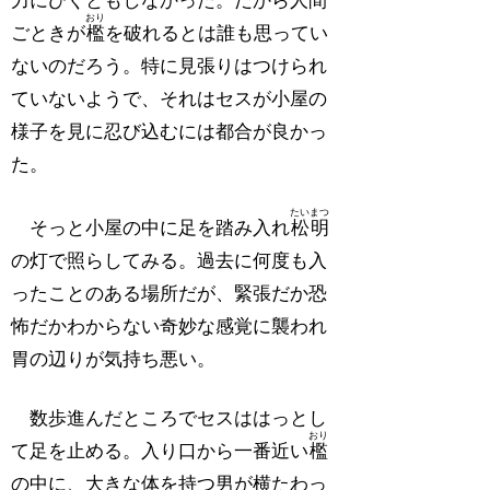
力にびくともしなかった。だから人間
おり
ごときが
檻
を破れるとは誰も思ってい
ないのだろう。特に見張りはつけられ
ていないようで、それはセスが小屋の
様子を見に忍び込むには都合が良かっ
た。
たいまつ
そっと小屋の中に足を踏み入れ
松明
の灯で照らしてみる。過去に何度も入
ったことのある場所だが、緊張だか恐
怖だかわからない奇妙な感覚に襲われ
胃の辺りが気持ち悪い。
数歩進んだところでセスははっとし
おり
て足を止める。入り口から一番近い
檻
の中に、大きな体を持つ男が横たわっ