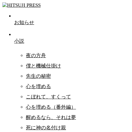
お知らせ
小説
夜の方舟
僕と機械仕掛け
先生の秘密
心を埋める
こぼれて、すくって
心を埋める（番外編）
醒めるなら、それは夢
死に神の名付け親