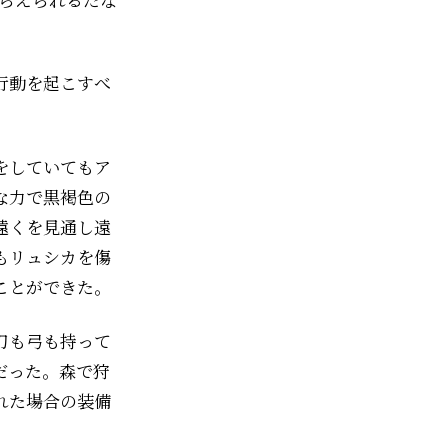
行動を起こすべ
をしていてもア
な力で黒褐色の
遠くを見通し遠
もリュシカを傷
ことができた。
刀も弓も持って
だった。森で狩
れた場合の装備