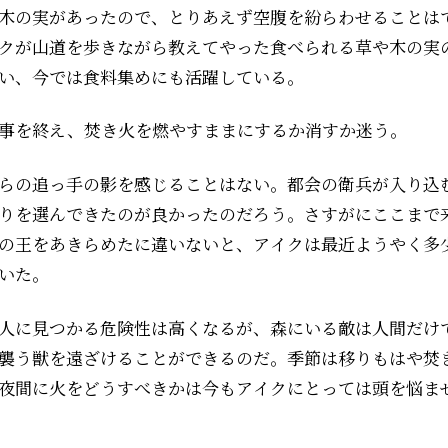
木の実があったので、とりあえず空腹を紛らわせることはでき
クが山道を歩きながら教えてやった食べられる草や木の実
い、今では食料集めにも活躍している。
事を終え、焚き火を燃やすままにするか消すか迷う。
らの追っ手の影を感じることはない。都会の衛兵が入り込
りを選んできたのが良かったのだろう。さすがにここまで
の王をあきらめたに違いないと、アイクは最近ようやく多
いた。
人に見つかる危険性は高くなるが、森にいる敵は人間だけ
襲う獣を遠ざけることができるのだ。季節は移りもはや焚
夜間に火をどうすべきかは今もアイクにとっては頭を悩ま