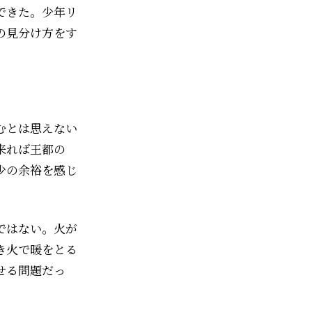
た。少年――リ
の見分け方をす
むとは思えない
来れば王都の
少の余裕を感じ
ではない。火が
き火で暖をとる
せる問題だっ