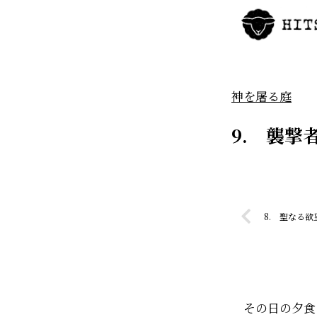
神を屠る庭
9. 襲撃
8. 聖なる欲
その日の夕食