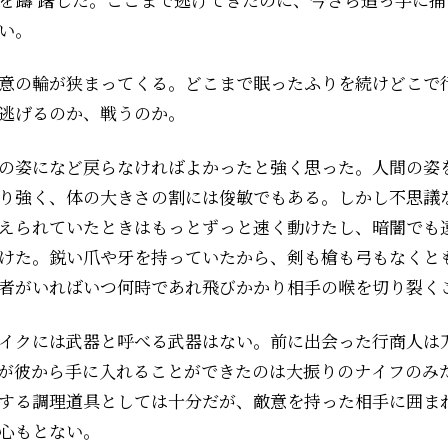
い。
意の輪が狭まってくる。どこまで眠ったふりを続けどこで
逃げるのか、戦うのか。
の姿になど戻らなければよかったと強く思った。人間の姿
り強く、体の大きさの割には俊敏でもある。しかし不思議
えられていたときはもっとずっと速く動けたし、暗闇でも
けた。鋭い爪や牙を持っていたから、剣も槍も弓もなくと
者がいればいつ何時であれ飛びかかり相手の喉を切り裂く
イクには武器と呼べる武器はない。前に出会った行商人は
が彼から手に入れることができたのは大振りのナイフのみ
する調理道具としては十分だが、敵意を持った相手に囲ま
心もとない。