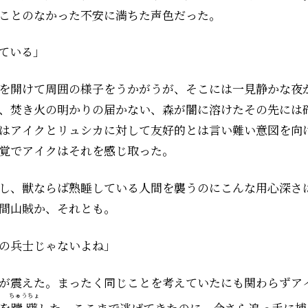
ことのなかった不安に満ちた声色だった。
ている」
を開けて周囲の様子をうかがうが、そこには一見静かな夜
、焚き火の明かりの届かない、森が闇に溶けたその先には
はアイクとリュシカに対して友好的とは言い難い意図を向
覚でアイクはそれを感じ取った。
し、獣ならば熟睡している人間を襲うのにこんな用心深さ
――山賊か、それとも――。
の兵士じゃないよね」
が震えた。まったく同じことを考えていたにも関わらずア
ちゅうちょ
を
躊躇
した。ここまで逃げてきたのに、今さら追っ手に捕