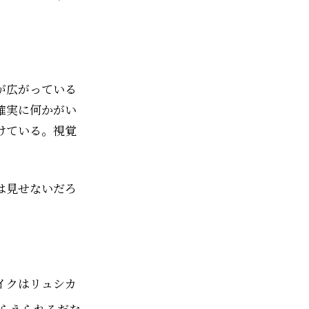
が広がっている
確実に何かがい
けている。視覚
は見せないだろ
イクはリュシカ
らえられるだな