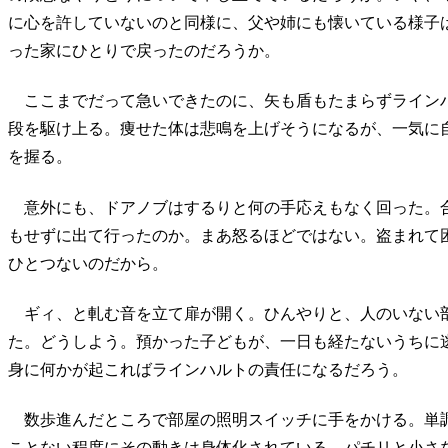
に心を許していないのと同様に、父や姉にも懐いている様子
った家にひとりで戻ったのだろうか。
ここまでだって急いできたのに、矢も盾もたまらずライン
段を駆け上る。痩せた体は悲鳴を上げそうになるが、一気に
を握る。
意外にも、ドアノブはするりと何の手応えもなく回った。
もせずに出て行ったのか。まあ怒るほどではない。盗まれて
ひとつないのだから。
ギィ、と軋む音を立て扉が開く。ひんやりと、人のいない
た。どうしよう。預かった子どもが、一日も経たないうちに
身に何かが起こればラインハルトの責任になるだろう。
数歩進んだところで部屋の照明スイッチに手をかける。単
ことない程度にその動きは身体化されている。パチリと小さ