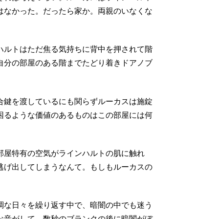
はなかった。だったら家か。両親のいなくな
ハルトはただ焦る気持ちに背中を押されて階
自分の部屋のある階までたどり着きドアノブ
合鍵を渡しているにも関らずルーカスは施錠
困るような価値のあるものはこの部屋には何
部屋特有の空気がラインハルトの肌に触れ
逃げ出してしまうなんて。もしもルーカスの
調な日々を繰り返す中で、暗闇の中でも迷う
な音がして、数秒のブランクの後に暗闇がぼ