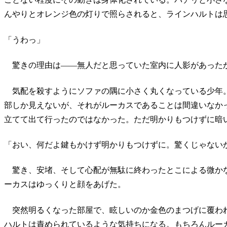
んやりとオレンジ色の灯りで照らされると、ラインハルトは
「うわっ」
驚きの理由は――無人だと思っていた室内に人影があった
気配を殺すようにソファの隅に小さく丸くなっている少年
部しか見えないが、それがルーカスであることは間違いなか
立てて出て行ったのではなかった。ただ明かりもつけずに暗
「おい、何だよ鍵もかけず明かりもつけずに。驚くじゃない
驚き、安堵、そして心配が無駄に終わったとこによる微か
ーカスはゆっくりと顔をあげた。
突然明るくなった部屋で、眩しいのか金色のまつげに覆わ
ハルトは責められているような気持ちになる。もちろんルー