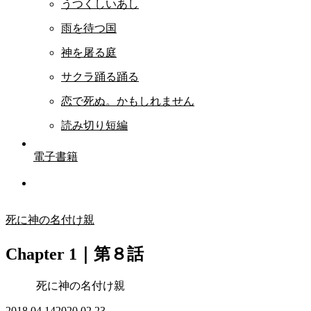
うつくしいあし
雨を待つ国
神を屠る庭
サクラ踊る踊る
恋で死ぬ。かもしれません
読み切り短編
電子書籍
死に神の名付け親
Chapter 1｜第８話
死に神の名付け親
2018.04.14
2020.02.23