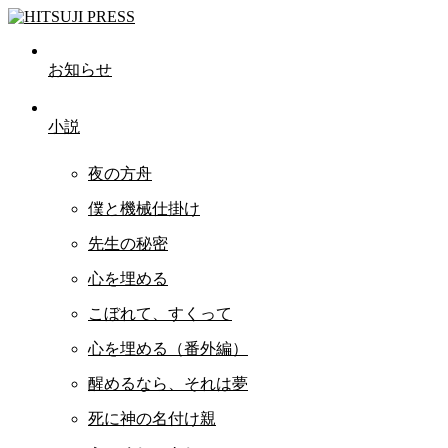
お知らせ
小説
夜の方舟
僕と機械仕掛け
先生の秘密
心を埋める
こぼれて、すくって
心を埋める（番外編）
醒めるなら、それは夢
死に神の名付け親