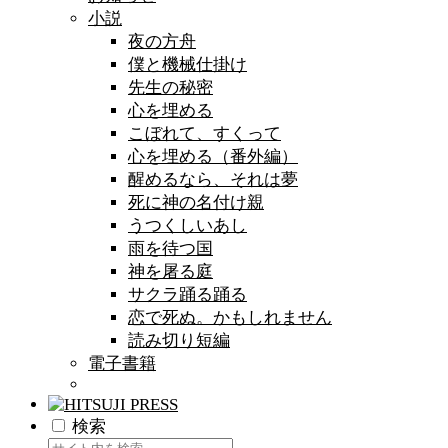
小説
夜の方舟
僕と機械仕掛け
先生の秘密
心を埋める
こぼれて、すくって
心を埋める（番外編）
醒めるなら、それは夢
死に神の名付け親
うつくしいあし
雨を待つ国
神を屠る庭
サクラ踊る踊る
恋で死ぬ。かもしれません
読み切り短編
電子書籍
検索