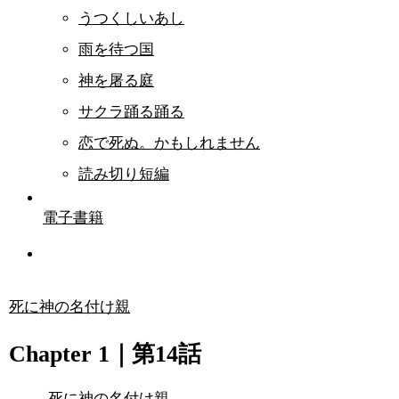
うつくしいあし
雨を待つ国
神を屠る庭
サクラ踊る踊る
恋で死ぬ。かもしれません
読み切り短編
電子書籍
死に神の名付け親
Chapter 1｜第14話
死に神の名付け親