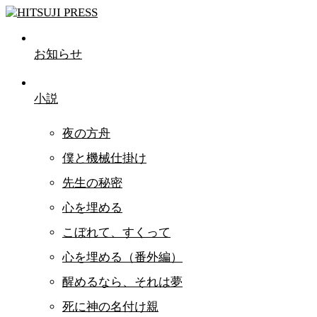
お知らせ
小説
夜の方舟
僕と機械仕掛け
先生の秘密
心を埋める
こぼれて、すくって
心を埋める（番外編）
醒めるなら、それは夢
死に神の名付け親