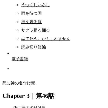
うつくしいあし
雨を待つ国
神を屠る庭
サクラ踊る踊る
恋で死ぬ。かもしれません
読み切り短編
電子書籍
死に神の名付け親
Chapter 3｜第46話
死に神の名付け親