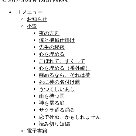
© 2017-2026 HITSUJI PRESS.
メニュー
お知らせ
小説
夜の方舟
僕と機械仕掛け
先生の秘密
心を埋める
こぼれて、すくって
心を埋める（番外編）
醒めるなら、それは夢
死に神の名付け親
うつくしいあし
雨を待つ国
神を屠る庭
サクラ踊る踊る
恋で死ぬ。かもしれません
読み切り短編
電子書籍