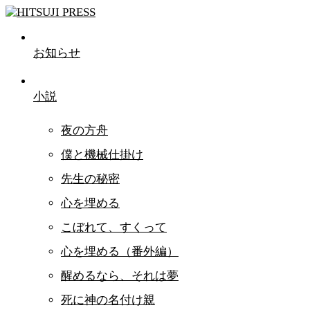
お知らせ
小説
夜の方舟
僕と機械仕掛け
先生の秘密
心を埋める
こぼれて、すくって
心を埋める（番外編）
醒めるなら、それは夢
死に神の名付け親