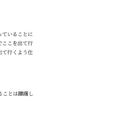
っていることに
でここを出て行
出て行くよう仕
ることは躊躇し