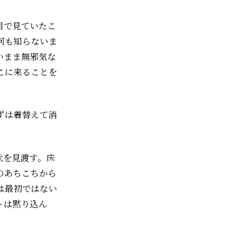
目で見ていたこ
何も知らないま
いまま無邪気な
こに来ることを
ずは着替えて消
状を見渡す。床
のあちこちから
は最初ではない
トは黙り込ん