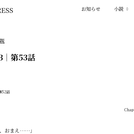
お知らせ
小説
親
 3｜第53話
｜第52話
Chap
、おまえ……」