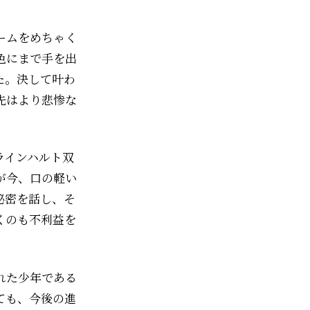
ームをめちゃく
色にまで手を出
た。決して叶わ
先はより悲惨な
ラインハルト双
が今、口の軽い
秘密を話し、そ
くのも不利益を
れた少年である
ても、今後の進