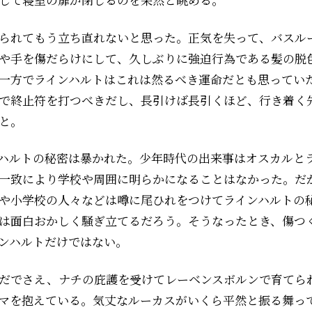
られてもう立ち直れないと思った。正気を失って、バスル
や手を傷だらけにして、久しぶりに強迫行為である髪の脱
一方でラインハルトはこれは然るべき運命だとも思ってい
で終止符を打つべきだし、長引けば長引くほど、行き着く
と。
ハルトの秘密は暴かれた。少年時代の出来事はオスカルと
一致により学校や周囲に明らかになることはなかった。だ
や小学校の人々などは噂に尾ひれをつけてラインハルトの
は面白おかしく騒ぎ立てるだろう。そうなったとき、傷つ
ンハルトだけではない。
だでさえ、ナチの庇護を受けてレーベンスボルンで育てら
マを抱えている。気丈なルーカスがいくら平然と振る舞っ