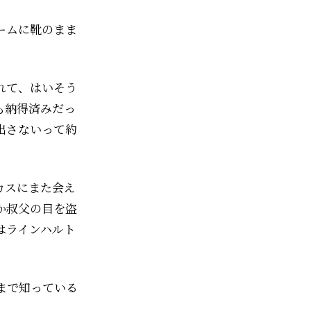
ームに靴のまま
れて、はいそう
も納得済みだっ
出さないって約
カスにまた会え
か叔父の目を盗
はラインハルト
まで知っている