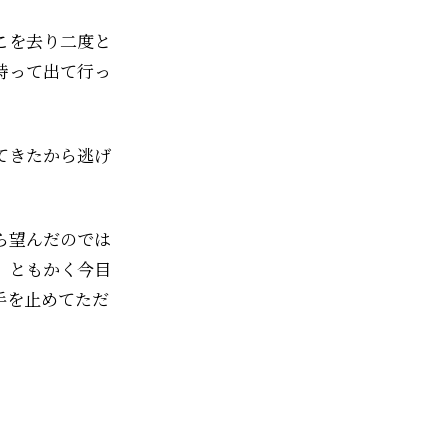
こを去り二度と
持って出て行っ
てきたから逃げ
ら望んだのでは
、ともかく今目
手を止めてただ