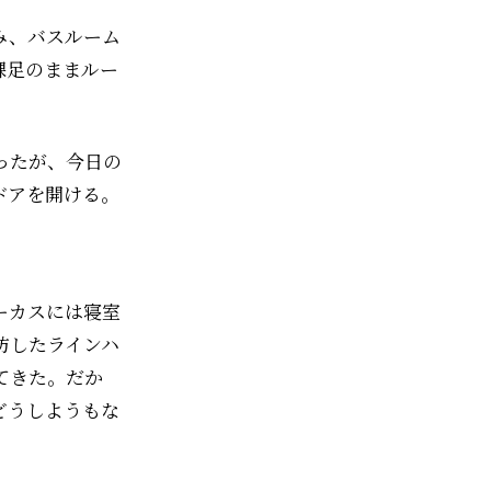
み、バスルーム
裸足のままルー
ったが、今日の
ドアを開ける。
ーカスには寝室
坊したラインハ
てきた。だか
どうしようもな