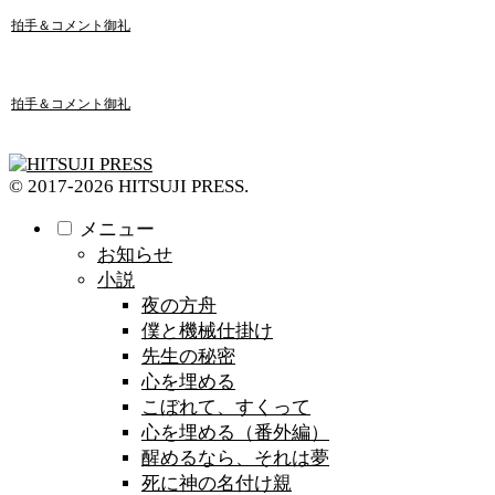
拍手＆コメント御礼
拍手＆コメント御礼
© 2017-2026 HITSUJI PRESS.
メニュー
お知らせ
小説
夜の方舟
僕と機械仕掛け
先生の秘密
心を埋める
こぼれて、すくって
心を埋める（番外編）
醒めるなら、それは夢
死に神の名付け親