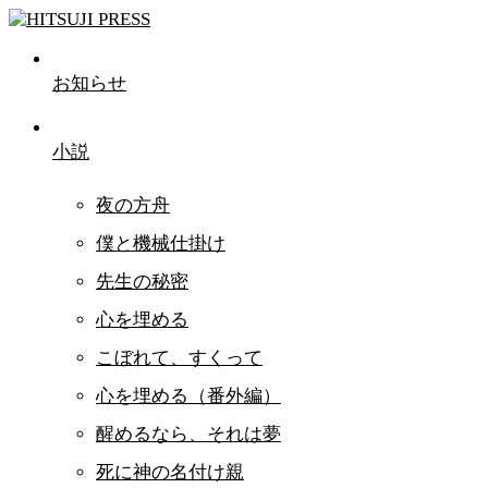
お知らせ
小説
夜の方舟
僕と機械仕掛け
先生の秘密
心を埋める
こぼれて、すくって
心を埋める（番外編）
醒めるなら、それは夢
死に神の名付け親