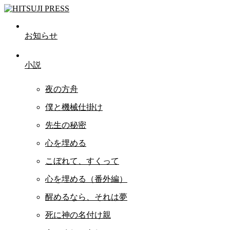
お知らせ
小説
夜の方舟
僕と機械仕掛け
先生の秘密
心を埋める
こぼれて、すくって
心を埋める（番外編）
醒めるなら、それは夢
死に神の名付け親