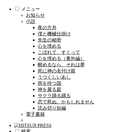
メニュー
お知らせ
小説
夜の方舟
僕と機械仕掛け
先生の秘密
心を埋める
こぼれて、すくって
心を埋める（番外編）
醒めるなら、それは夢
死に神の名付け親
うつくしいあし
雨を待つ国
神を屠る庭
サクラ踊る踊る
恋で死ぬ。かもしれません
読み切り短編
電子書籍
検索