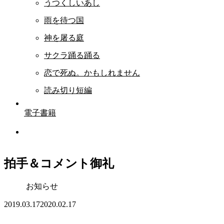
うつくしいあし
雨を待つ国
神を屠る庭
サクラ踊る踊る
恋で死ぬ。かもしれません
読み切り短編
電子書籍
拍手＆コメント御礼
お知らせ
2019.03.17
2020.02.17