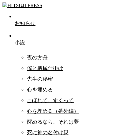
お知らせ
小説
夜の方舟
僕と機械仕掛け
先生の秘密
心を埋める
こぼれて、すくって
心を埋める（番外編）
醒めるなら、それは夢
死に神の名付け親