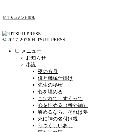
拍手＆コメント御礼
© 2017-2026 HITSUJI PRESS.
メニュー
お知らせ
小説
夜の方舟
僕と機械仕掛け
先生の秘密
心を埋める
こぼれて、すくって
心を埋める（番外編）
醒めるなら、それは夢
死に神の名付け親
うつくしいあし