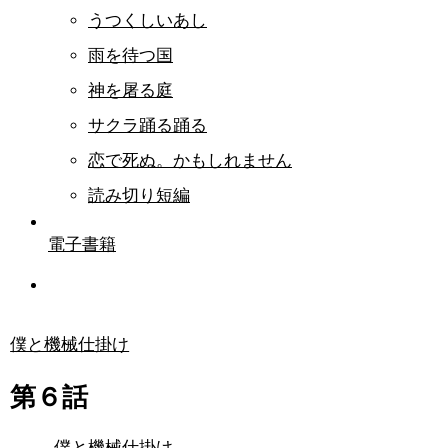
うつくしいあし
雨を待つ国
神を屠る庭
サクラ踊る踊る
恋で死ぬ。かもしれません
読み切り短編
電子書籍
僕と機械仕掛け
第６話
僕と機械仕掛け