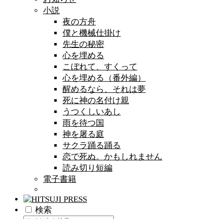
小説
夜の方舟
僕と機械仕掛け
先生の秘密
心を埋める
こぼれて、すくって
心を埋める（番外編）
醒めるなら、それは夢
死に神の名付け親
うつくしいあし
雨を待つ国
神を屠る庭
サクラ踊る踊る
恋で死ぬ。かもしれません
読み切り短編
電子書籍
検索