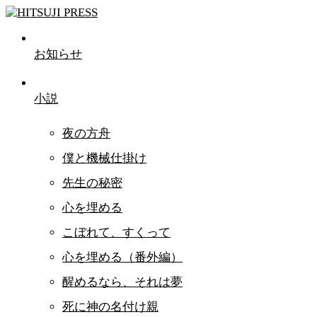
お知らせ
小説
夜の方舟
僕と機械仕掛け
先生の秘密
心を埋める
こぼれて、すくって
心を埋める（番外編）
醒めるなら、それは夢
死に神の名付け親