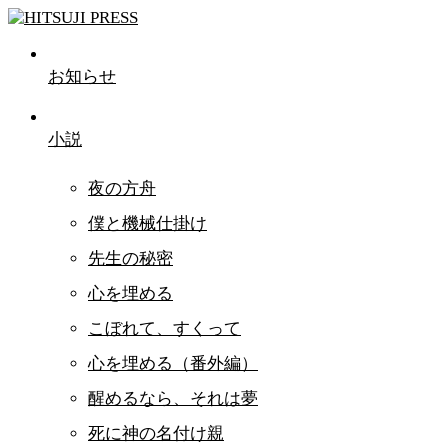
お知らせ
小説
夜の方舟
僕と機械仕掛け
先生の秘密
心を埋める
こぼれて、すくって
心を埋める（番外編）
醒めるなら、それは夢
死に神の名付け親