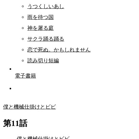
うつくしいあし
雨を待つ国
神を屠る庭
サクラ踊る踊る
恋で死ぬ。かもしれません
読み切り短編
電子書籍
僕と機械仕掛けとビビ
第11話
僕と機械仕掛けとビビ