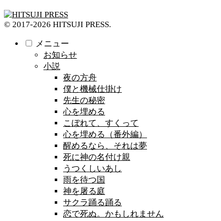
© 2017-2026 HITSUJI PRESS.
メニュー
お知らせ
小説
夜の方舟
僕と機械仕掛け
先生の秘密
心を埋める
こぼれて、すくって
心を埋める（番外編）
醒めるなら、それは夢
死に神の名付け親
うつくしいあし
雨を待つ国
神を屠る庭
サクラ踊る踊る
恋で死ぬ。かもしれません