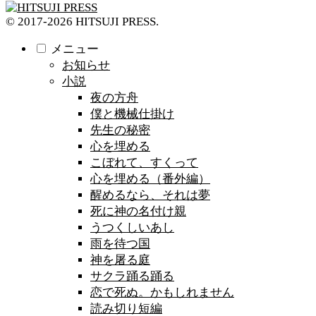
© 2017-2026 HITSUJI PRESS.
メニュー
お知らせ
小説
夜の方舟
僕と機械仕掛け
先生の秘密
心を埋める
こぼれて、すくって
心を埋める（番外編）
醒めるなら、それは夢
死に神の名付け親
うつくしいあし
雨を待つ国
神を屠る庭
サクラ踊る踊る
恋で死ぬ。かもしれません
読み切り短編