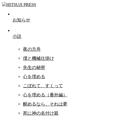
お知らせ
小説
夜の方舟
僕と機械仕掛け
先生の秘密
心を埋める
こぼれて、すくって
心を埋める（番外編）
醒めるなら、それは夢
死に神の名付け親