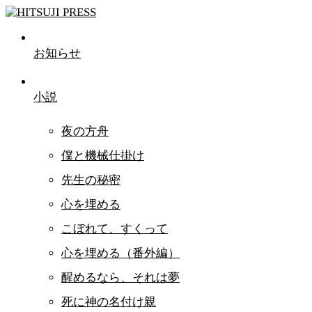
お知らせ
小説
夜の方舟
僕と機械仕掛け
先生の秘密
心を埋める
こぼれて、すくって
心を埋める（番外編）
醒めるなら、それは夢
死に神の名付け親