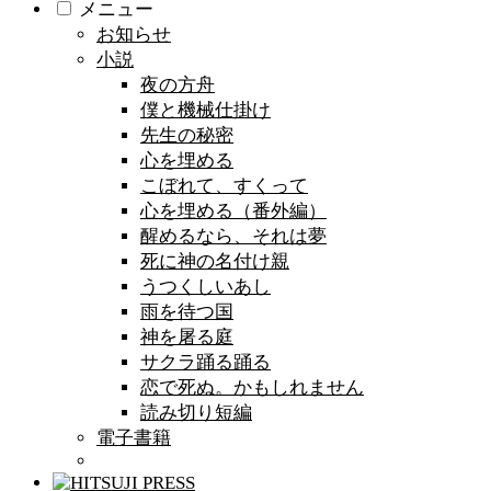
メニュー
お知らせ
小説
夜の方舟
僕と機械仕掛け
先生の秘密
心を埋める
こぼれて、すくって
心を埋める（番外編）
醒めるなら、それは夢
死に神の名付け親
うつくしいあし
雨を待つ国
神を屠る庭
サクラ踊る踊る
恋で死ぬ。かもしれません
読み切り短編
電子書籍