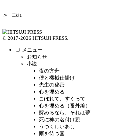
24. 王殺し
© 2017-2026 HITSUJI PRESS.
メニュー
お知らせ
小説
夜の方舟
僕と機械仕掛け
先生の秘密
心を埋める
こぼれて、すくって
心を埋める（番外編）
醒めるなら、それは夢
死に神の名付け親
うつくしいあし
雨を待つ国