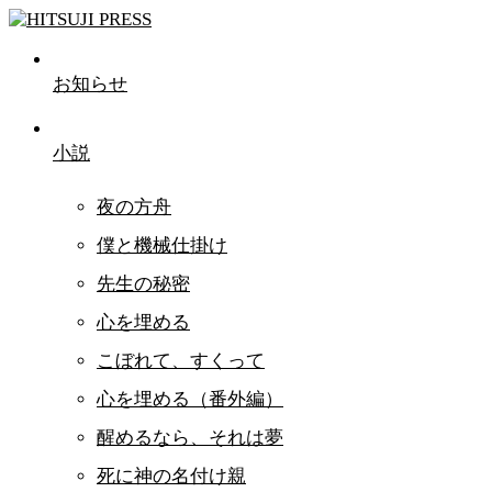
お知らせ
小説
夜の方舟
僕と機械仕掛け
先生の秘密
心を埋める
こぼれて、すくって
心を埋める（番外編）
醒めるなら、それは夢
死に神の名付け親