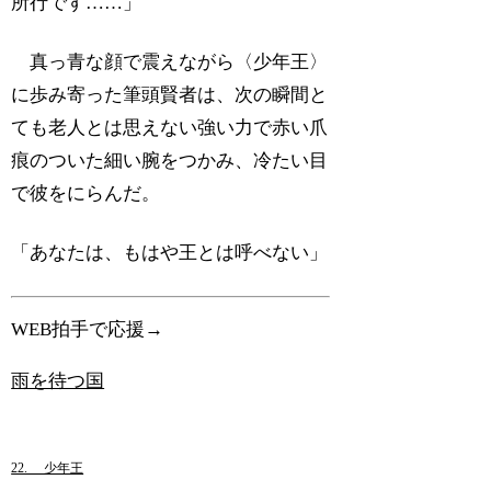
所行です……」
真っ青な顔で震えながら〈少年王〉
に歩み寄った筆頭賢者は、次の瞬間と
ても老人とは思えない強い力で赤い爪
痕のついた細い腕をつかみ、冷たい目
で彼をにらんだ。
「あなたは、もはや王とは呼べない」
WEB拍手で応援→
雨を待つ国
22. 少年王