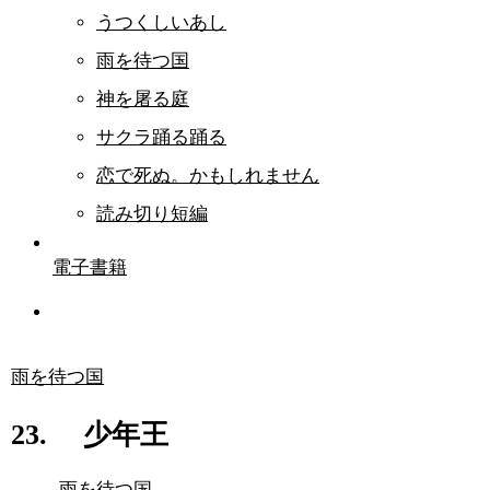
うつくしいあし
雨を待つ国
神を屠る庭
サクラ踊る踊る
恋で死ぬ。かもしれません
読み切り短編
電子書籍
雨を待つ国
23. 少年王
雨を待つ国