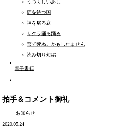
うつくしいあし
雨を待つ国
神を屠る庭
サクラ踊る踊る
恋で死ぬ。かもしれません
読み切り短編
電子書籍
拍手＆コメント御礼
お知らせ
2020.05.24