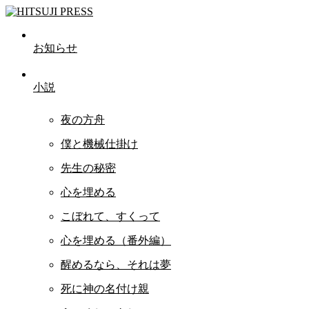
お知らせ
小説
夜の方舟
僕と機械仕掛け
先生の秘密
心を埋める
こぼれて、すくって
心を埋める（番外編）
醒めるなら、それは夢
死に神の名付け親