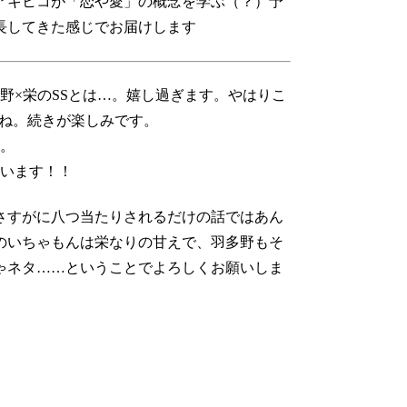
アキヒコが「恋や愛」の概念を学ぶ（？）予
長してきた感じでお届けします
野×栄のSSとは…。嬉し過ぎます。やはりこ
すね。続きが楽しみです。
。
います！！
さすがに八つ当たりされるだけの話ではあん
のいちゃもんは栄なりの甘えで、羽多野もそ
ゃネタ……ということでよろしくお願いしま