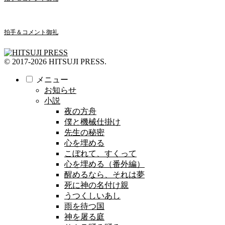
拍手＆コメント御礼
© 2017-2026 HITSUJI PRESS.
メニュー
お知らせ
小説
夜の方舟
僕と機械仕掛け
先生の秘密
心を埋める
こぼれて、すくって
心を埋める（番外編）
醒めるなら、それは夢
死に神の名付け親
うつくしいあし
雨を待つ国
神を屠る庭