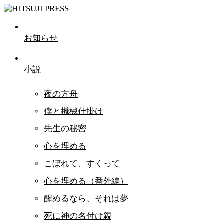
お知らせ
小説
夜の方舟
僕と機械仕掛け
先生の秘密
心を埋める
こぼれて、すくって
心を埋める（番外編）
醒めるなら、それは夢
死に神の名付け親