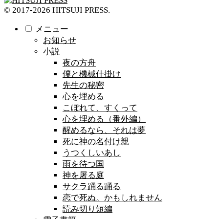
© 2017-2026 HITSUJI PRESS.
メニュー
お知らせ
小説
夜の方舟
僕と機械仕掛け
先生の秘密
心を埋める
こぼれて、すくって
心を埋める（番外編）
醒めるなら、それは夢
死に神の名付け親
うつくしいあし
雨を待つ国
神を屠る庭
サクラ踊る踊る
恋で死ぬ。かもしれません
読み切り短編