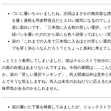
ついに履いちゃいましたね。次回はまさかの無自覚な誘
を履く過程も羽多野視点だとエロい描写になるのでしょ
逆に面白いです。「三本指に入る程の苦しい選択」って
紐パンを履いたのだから栄にも色々頑張ってほしい（笑
栄の「これまでの人生で三本指に入るほどの苦しい選択」…
プを穿く決心 3.なんだろう？とちょっと真剣に考えて
→とうとう着用してしまいました。栄はナルシストで自分の
の面の自覚はあまりないんですよね。今回の展開は……こん
か。栄の「苦しい選択ランキング」、尚人関連以外は意外と
んでそうな気もしますね。尚人は未生のおねだりに応えるた
味男気があるのかもしれません。
栄の履いた下着を検索してみましたが、ジョックストラ