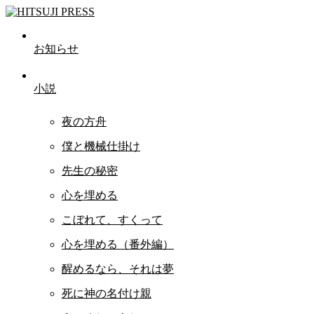
お知らせ
小説
夜の方舟
僕と機械仕掛け
先生の秘密
心を埋める
こぼれて、すくって
心を埋める（番外編）
醒めるなら、それは夢
死に神の名付け親