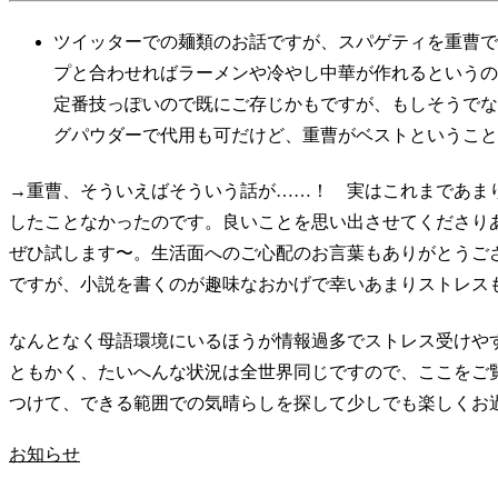
ツイッターでの麺類のお話ですが、スパゲティを重曹で
プと合わせればラーメンや冷やし中華が作れるというの
定番技っぽいので既にご存じかもですが、もしそうでな
グパウダーで代用も可だけど、重曹がベストということ
→重曹、そういえばそういう話が……！ 実はこれまであま
したことなかったのです。良いことを思い出させてくださり
ぜひ試します〜。生活面へのご心配のお言葉もありがとうご
ですが、小説を書くのが趣味なおかげで幸いあまりストレス
なんとなく母語環境にいるほうが情報過多でストレス受けや
ともかく、たいへんな状況は全世界同じですので、ここをご
つけて、できる範囲での気晴らしを探して少しでも楽しくお
お知らせ