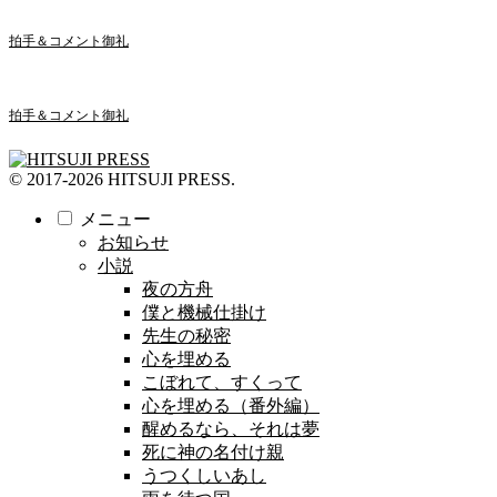
拍手＆コメント御礼
拍手＆コメント御礼
© 2017-2026 HITSUJI PRESS.
メニュー
お知らせ
小説
夜の方舟
僕と機械仕掛け
先生の秘密
心を埋める
こぼれて、すくって
心を埋める（番外編）
醒めるなら、それは夢
死に神の名付け親
うつくしいあし