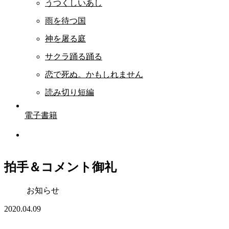
うつくしいあし
雨を待つ国
神を屠る庭
サクラ踊る踊る
恋で死ぬ。かもしれません
読み切り短編
電子書籍
拍手＆コメント御礼
お知らせ
2020.04.09