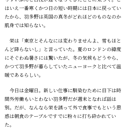
はいえ一番寒くかつ日の短い時期には日本に戻ってい
たから、羽多野は英国の真冬がどれほどのものなのか
肌身では知らない。
栄は「東京とそんなには変わりませんよ、雪もほと
んど降らないし」と言っていた。夏のロンドンの緯度
にそぐわぬ暑さには驚いたが、冬の気候もどうやら、
かつて羽多野が暮らしていたニューヨークと比べて温
暖であるらしい。
今日は金曜日。新しい仕事に馴染むために目下は時
間外労働もいとわない羽多野だが週末となれば話は
別。だが、なんなら栄を誘って外で食事でも――という思
惑は朝食のテーブルですでに粉々に打ち砕かれてい
た。