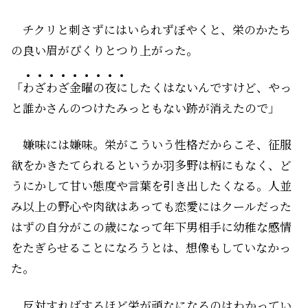
チクリと刺さずにはいられずぼやくと、栄のかたち
の良い眉がぴくりとつり上がった。
「
わ
ざ
わ
ざ
金
曜
の
夜
に
したくはないんですけど、やっ
と誰かさんのつけたみっともない跡が消えたので」
嫌味には嫌味。栄がこういう性格だからこそ、征服
欲をかきたてられるというか――羽多野は柄にもなく、ど
うにかして甘い態度や言葉を引き出したくなる。人並
み以上の野心や肉欲はあっても恋愛にはクールだった
はずの自分がこの歳になって年下男相手に幼稚な感情
をたぎらせることになろうとは、想像もしていなかっ
た。
反対すればするほど栄が頑なになるのはわかってい